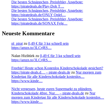
Die besten Schnäppchen, Preisfehler, Angebote:
https://piratedeals.de/Play-Doh T…
Die besten Schnäppchen, Preisfehler, Angebote:
https://piratedeals.de/ONLY Onlel…
Die besten Schnäppchen, Preisfehler, Angebote:
https://piratedeals.de/SONAX Felg…
Neueste Kommentare
pl_pirat
zu
0,49 € für 3 kg schnell sein
https://amzn.to/3LCrjRS…
Nalan Hizlitürk
zu
0,49 € für 3 kg schnell sein
https://amzn.to/3LCrjRS…
Freebie! Heute schon Kostenlos Kinderschokolade gesichert?
https://pirate-deals.d… – pirate-deals.de
zu
Nur morgen zum
Kindertag für alle Kinderschokolade kostenlos…
https://www.kinde…
Nicht vergessen, heute euren Supermarkt zu plündern.
Kinderschokolade 4free. Nur… – pirate-deals.de
zu
Nur
morgen zum Kindertag für alle Kinderschokolade kostenlos…
https://www.kinde…