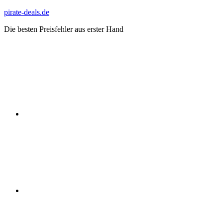
Zum
pirate-deals.de
Inhalt
Die besten Preisfehler aus erster Hand
springen
WhatsApp
Telegram
Discord