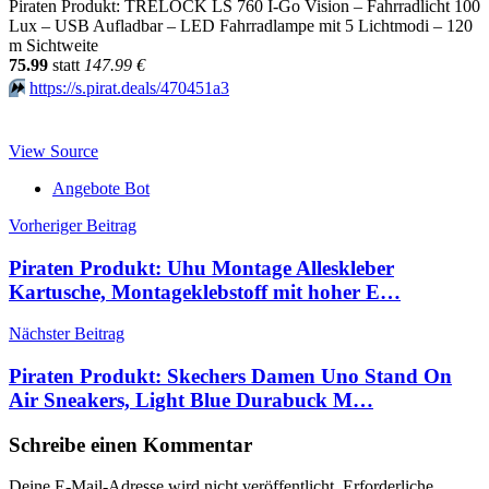
Piraten Produkt: TRELOCK LS 760 I-Go Vision – Fahrradlicht 100
Lux – USB Aufladbar – LED Fahrradlampe mit 5 Lichtmodi – 120
m Sichtweite
75.99
statt
147.99 €
⏩️
https://s.pirat.deals/470451a3
View Source
Angebote Bot
Beitragsnavigation
Vorheriger Beitrag
Piraten Produkt: Uhu Montage Alleskleber
Kartusche, Montageklebstoff mit hoher E…
Nächster Beitrag
Piraten Produkt: Skechers Damen Uno Stand On
Air Sneakers, Light Blue Durabuck M…
Schreibe einen Kommentar
Deine E-Mail-Adresse wird nicht veröffentlicht.
Erforderliche