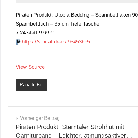
Piraten Produkt: Utopia Bedding – Spannbettlaken 9
Spannbetttuch – 35 cm Tiefe Tasche
7.24
statt
9.99 €
⏩️
https://s.pirat.deals/95453bb5
View Source
Rabatte Bot
Beitragsnavigation
Vorheriger Beitrag
Piraten Produkt: Sterntaler Strohhut mit
Garniturband – Leichter, atmungsaktiver…