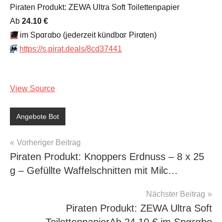
Piraten Produkt: ZEWA Ultra Soft Toilettenpapier
Аb
24.10 €
📆
im Spαгαbο (jеdеrzеit kündbαг Pirαten)
⏩️
https://s.pirat.deals/8cd37441
View Source
Angebote Bot
Beitragsnavigation
Vorheriger Beitrag
Piraten Produkt: Knoppers Erdnuss – 8 x 25
g – Gefüllte Waffelschnitten mit Milc…
Nächster Beitrag
Piraten Produkt: ZEWA Ultra Soft