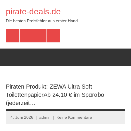
Zum
pirate-deals.de
Inhalt
springen
Die besten Preisfehler aus erster Hand
WhatsApp
Telegram
Discord
Facebook
Piraten Produkt: ZEWA Ultra Soft
ToilettenpapierАb 24.10 € im Spαгαbο
(jеdеrzеit…
4. Juni 2026
admin
Keine Kommentare