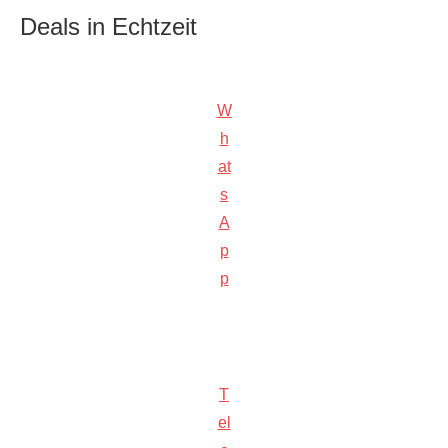
Deals in Echtzeit
W
h
at
s
A
p
p
T
el