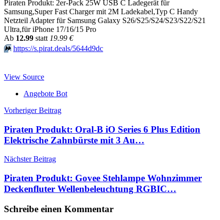
Piraten Produkt: 2er-Pack 25W USB C Ladegerät für
Samsung,Super Fast Charger mit 2M Ladekabel,Typ C Handy
Netzteil Adapter für Samsung Galaxy S26/S25/S24/S23/S22/S21
Ultra,für iPhone 17/16/15 Pro
Аb
12.99
statt
19.99 €
⏩️
https://s.pirat.deals/5644d9dc
View Source
Angebote Bot
Beitragsnavigation
Vorheriger Beitrag
Piraten Produkt: Oral-B iO Series 6 Plus Edition
Elektrische Zahnbürste mit 3 Au…
Nächster Beitrag
Piraten Produkt: Govee Stehlampe Wohnzimmer
Deckenfluter Wellenbeleuchtung RGBIC…
Schreibe einen Kommentar