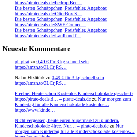
https://piratedeals.de/bedrop Bee…
Die besten Schnäppchen, Preisfehler, Angebote:
https://piratedeals.de/OtterBox S…
Die besten Schnäppchen, Preisfehler, Angebote:
https://piratedeals.de/SWF Connec…
Die besten Schnäppchen, Preisfehler, Angebote:
https://piratedeals.de/Laufband f…
Neueste Kommentare
pl_pirat
zu
0,49 € für 3 kg schnell sein
https://amzn.to/3LCrjRS…
Nalan Hizlitürk
zu
0,49 € für 3 kg schnell sein
https://amzn.to/3LCrjRS…
Freebie! Heute schon Kostenlos Kinderschokolade gesichert?
https://pirate-deals.d… – pirate-deals.de
zu
Nur morgen zum
Kindertag für alle Kinderschokolade kostenlos…
https://www.kinde…
Nicht vergessen, heute euren Supermarkt zu plündern.
Kinderschokolade 4free. Nur… – pirate-deals.de
zu
Nur
morgen zum Kindertag für alle Kinderschokolade kostenlos…
https://www.kinde…