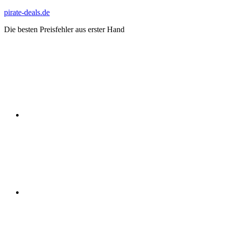
Zum
pirate-deals.de
Inhalt
Die besten Preisfehler aus erster Hand
springen
WhatsApp
Telegram
Discord