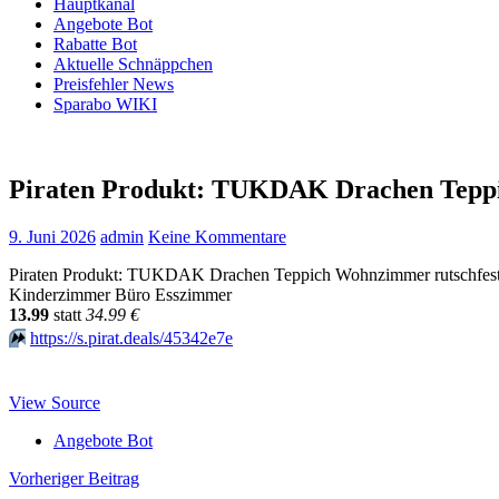
Hauptkanal
Angebote Bot
Rabatte Bot
Aktuelle Schnäppchen
Preisfehler News
Sparabo WIKI
Piraten Produkt: TUKDAK Drachen Tepp
9. Juni 2026
admin
Keine Kommentare
Piraten Produkt: TUKDAK Drachen Teppich Wohnzimmer rutschfest 
Kinderzimmer Büro Esszimmer
13.99
statt
34.99 €
⏩️
https://s.pirat.deals/45342e7e
View Source
Angebote Bot
Beitragsnavigation
Vorheriger Beitrag