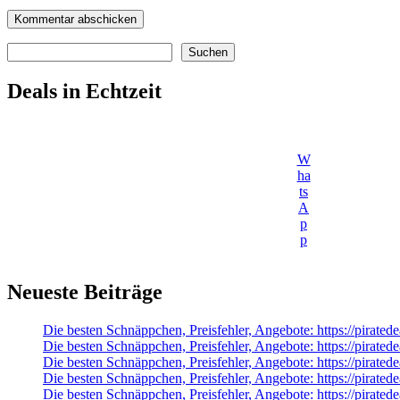
Suchen
Suchen
Deals in Echtzeit
W
ha
ts
A
p
p
Neueste Beiträge
Die besten Schnäppchen, Preisfehler, Angebote: https://pirate
Die besten Schnäppchen, Preisfehler, Angebote: https://pirate
Die besten Schnäppchen, Preisfehler, Angebote: https://pirat
Die besten Schnäppchen, Preisfehler, Angebote: https://pir
Die besten Schnäppchen, Preisfehler, Angebote: https://pira