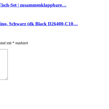
i-Tisch-Set | zusammenklappbare…
hino, Schwarz (dk Black D26400-C10…
sind mit
*
markiert