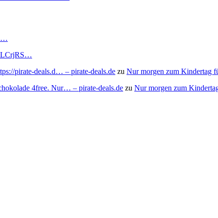
RS…
to/3LCrjRS…
s://pirate-deals.d… – pirate-deals.de
zu
Nur morgen zum Kindertag f
chokolade 4free. Nur… – pirate-deals.de
zu
Nur morgen zum Kindertag