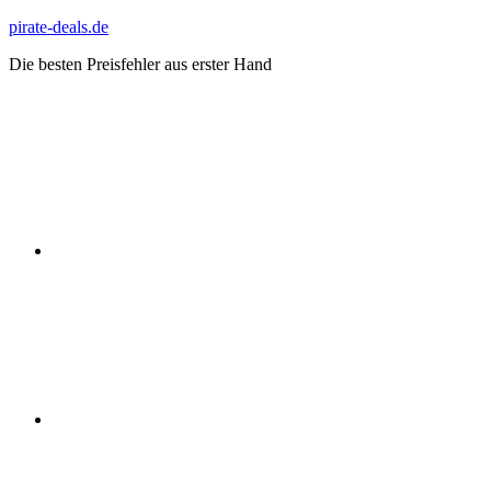
Zum
pirate-deals.de
Inhalt
Die besten Preisfehler aus erster Hand
springen
WhatsApp
Telegram
Discord