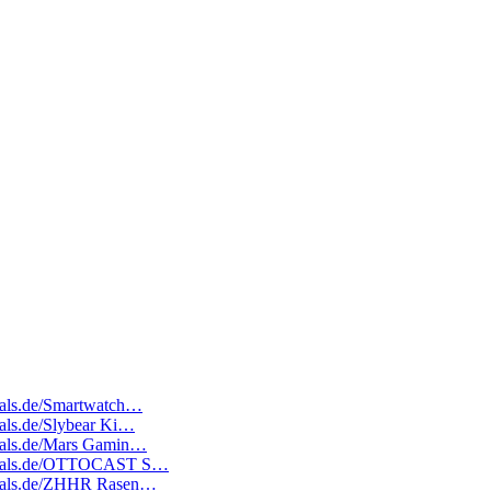
deals.de/Smartwatch…
deals.de/Slybear Ki…
edeals.de/Mars Gamin…
atedeals.de/OTTOCAST S…
tedeals.de/ZHHR Rasen…