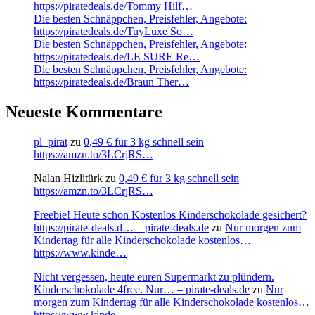
https://piratedeals.de/Tommy Hilf…
Die besten Schnäppchen, Preisfehler, Angebote:
https://piratedeals.de/TuyLuxe So…
Die besten Schnäppchen, Preisfehler, Angebote:
https://piratedeals.de/LE SURE Re…
Die besten Schnäppchen, Preisfehler, Angebote:
https://piratedeals.de/Braun Ther…
Neueste Kommentare
pl_pirat
zu
0,49 € für 3 kg schnell sein
https://amzn.to/3LCrjRS…
Nalan Hizlitürk
zu
0,49 € für 3 kg schnell sein
https://amzn.to/3LCrjRS…
Freebie! Heute schon Kostenlos Kinderschokolade gesichert?
https://pirate-deals.d… – pirate-deals.de
zu
Nur morgen zum
Kindertag für alle Kinderschokolade kostenlos…
https://www.kinde…
Nicht vergessen, heute euren Supermarkt zu plündern.
Kinderschokolade 4free. Nur… – pirate-deals.de
zu
Nur
morgen zum Kindertag für alle Kinderschokolade kostenlos…
https://www.kinde…