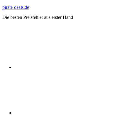
Zum
pirate-deals.de
Inhalt
Die besten Preisfehler aus erster Hand
springen
WhatsApp
Telegram
Discord