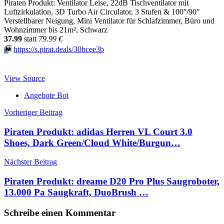
Piraten Produkt: Ventilator Leise, 22dB Tischventilator mit
Luftzirkulation, 3D Turbo Air Circulator, 3 Stufen & 100°/90°
Verstellbarer Neigung, Mini Ventilator für Schlafzimmer, Büro und
Wohnzimmer bis 21m², Schwarz
37.99
statt
79.99 €
⏩️
https://s.pirat.deals/30bcee3b
View Source
Angebote Bot
Beitragsnavigation
Vorheriger Beitrag
Piraten Produkt: adidas Herren VL Court 3.0
Shoes, Dark Green/Cloud White/Burgun…
Nächster Beitrag
Piraten Produkt: dreame D20 Pro Plus Saugroboter,
13.000 Pa Saugkraft, DuoBrush …
Schreibe einen Kommentar