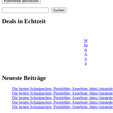
Suchen
Suchen
Deals in Echtzeit
W
ha
ts
A
p
p
Neueste Beiträge
Die besten Schnäppchen, Preisfehler, Angebote: https://pira
Die besten Schnäppchen, Preisfehler, Angebote: https://pir
Die besten Schnäppchen, Preisfehler, Angebote: https://pir
Die besten Schnäppchen, Preisfehler, Angebote: https://pirated
Die besten Schnäppchen, Preisfehler, Angebote: https://pirat