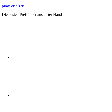
Zum
pirate-deals.de
Inhalt
Die besten Preisfehler aus erster Hand
springen
WhatsApp
Telegram
Discord