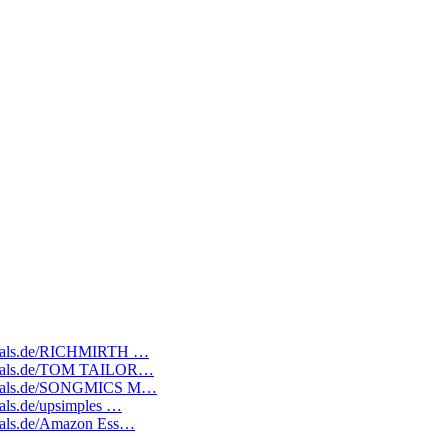
tedeals.de/RICHMIRTH …
atedeals.de/TOM TAILOR…
atedeals.de/SONGMICS M…
eals.de/upsimples …
edeals.de/Amazon Ess…