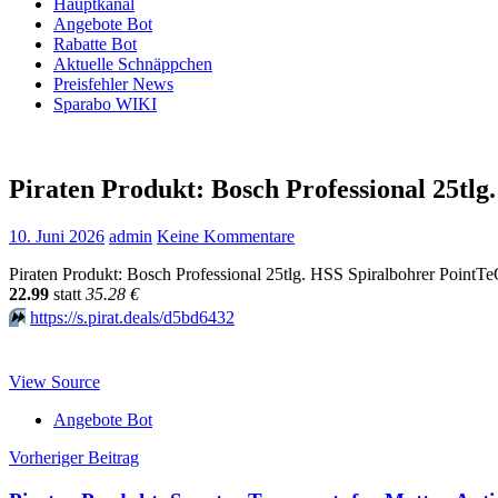
Hauptkanal
Angebote Bot
Rabatte Bot
Aktuelle Schnäppchen
Preisfehler News
Sparabo WIKI
Piraten Produkt: Bosch Professional 25tl
10. Juni 2026
admin
Keine Kommentare
Piraten Produkt: Bosch Professional 25tlg. HSS Spiralbohrer PointT
22.99
statt
35.28 €
⏩️
https://s.pirat.deals/d5bd6432
View Source
Angebote Bot
Beitragsnavigation
Vorheriger Beitrag