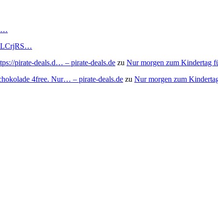
RS…
to/3LCrjRS…
s://pirate-deals.d… – pirate-deals.de
zu
Nur morgen zum Kindertag f
chokolade 4free. Nur… – pirate-deals.de
zu
Nur morgen zum Kindertag