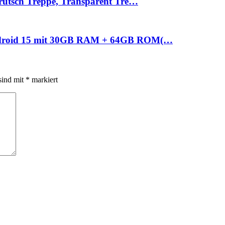
irutsch Treppe, Transparent Tre…
Android 15 mit 30GB RAM + 64GB ROM(…
sind mit
*
markiert