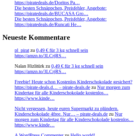
https://piratedeals.de/Doritos Pa…
Die besten Schnäppchen, Preisfehler, Angebote:
https://piratedeals.de/BUCASA Gro…
Die besten Schnäppchen, Preisfehler, Angebote:
https://piratedeals.de/Runcati He…
Neueste Kommentare
pl_pirat
zu
0,49 € für 3 kg schnell sein
https://amzn.to/3LCrjRS…
Nalan Hizlitürk
zu
0,49 € für 3 kg schnell sein
https://amzn.to/3LCrjRS…
Freebie! Heute schon Kostenlos Kinderschokolade gesichert?
https://pirate-deals.d… – pirate-deals.de
zu
Nur morgen zum
Kindertag für alle Kinderschokolade kostenlos…
https://www.kinde…
Nicht vergessen, heute euren Supermarkt zu plündern.
Kinderschokolade 4free. Nur… – pirate-deals.de
zu
Nur
morgen zum Kindertag für alle Kinderschokolade kostenlos…
https://www.kinde…
A WordPress Commenter
zu
Hello world!