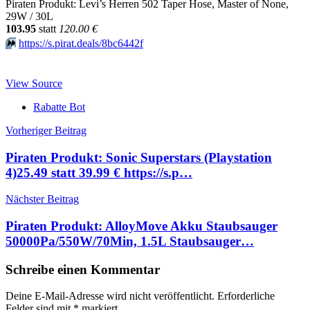
Piraten Produkt: Levi’s Herren 502 Taper Hose, Master of None,
29W / 30L
103.95
statt
120.00 €
⏩️
https://s.pirat.deals/8bc6442f
View Source
Rabatte Bot
Beitragsnavigation
Vorheriger Beitrag
Piraten Produkt: Sonic Superstars (Playstation
4)25.49 statt 39.99 € https://s.p…
Nächster Beitrag
Piraten Produkt: AlloyMove Akku Staubsauger
50000Pa/550W/70Min, 1.5L Staubsauger…
Schreibe einen Kommentar
Deine E-Mail-Adresse wird nicht veröffentlicht.
Erforderliche
Felder sind mit
*
markiert