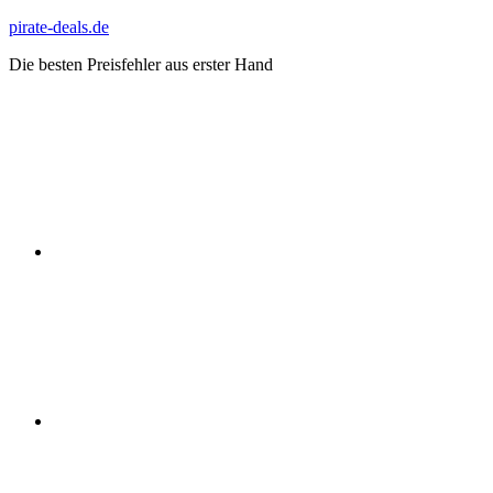
Zum
pirate-deals.de
Inhalt
Die besten Preisfehler aus erster Hand
springen
WhatsApp
Telegram
Discord