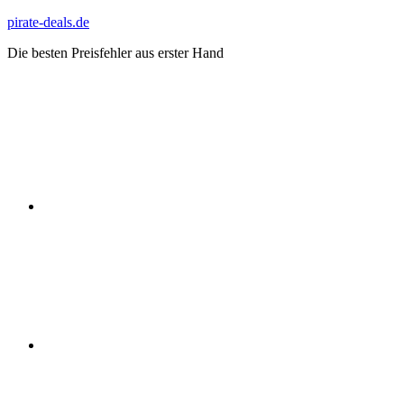
Zum
pirate-deals.de
Inhalt
Die besten Preisfehler aus erster Hand
springen
WhatsApp
Telegram
Discord