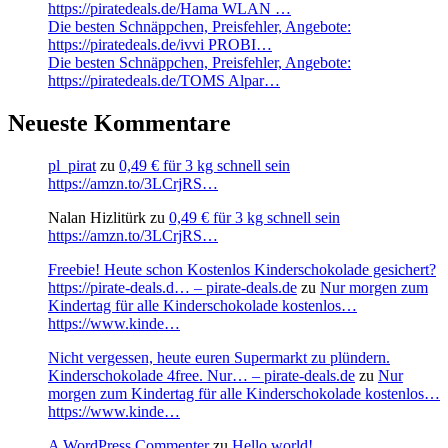
https://piratedeals.de/Hama WLAN …
Die besten Schnäppchen, Preisfehler, Angebote:
https://piratedeals.de/ivvi PROBI…
Die besten Schnäppchen, Preisfehler, Angebote:
https://piratedeals.de/TOMS Alpar…
Neueste Kommentare
pl_pirat
zu
0,49 € für 3 kg schnell sein
https://amzn.to/3LCrjRS…
Nalan Hizlitürk
zu
0,49 € für 3 kg schnell sein
https://amzn.to/3LCrjRS…
Freebie! Heute schon Kostenlos Kinderschokolade gesichert?
https://pirate-deals.d… – pirate-deals.de
zu
Nur morgen zum
Kindertag für alle Kinderschokolade kostenlos…
https://www.kinde…
Nicht vergessen, heute euren Supermarkt zu plündern.
Kinderschokolade 4free. Nur… – pirate-deals.de
zu
Nur
morgen zum Kindertag für alle Kinderschokolade kostenlos…
https://www.kinde…
A WordPress Commenter
zu
Hello world!