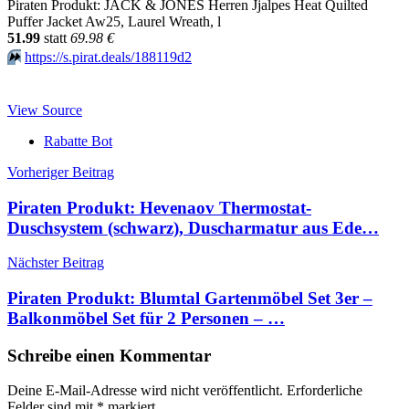
Piraten Produkt: JACK & JONES Herren Jjalpes Heat Quilted
Puffer Jacket Aw25, Laurel Wreath, l
51.99
statt
69.98 €
⏩️
https://s.pirat.deals/188119d2
View Source
Rabatte Bot
Beitragsnavigation
Vorheriger Beitrag
Piraten Produkt: Hevenaov Thermostat-
Duschsystem (schwarz), Duscharmatur aus Ede…
Nächster Beitrag
Piraten Produkt: Blumtal Gartenmöbel Set 3er –
Balkonmöbel Set für 2 Personen – …
Schreibe einen Kommentar
Deine E-Mail-Adresse wird nicht veröffentlicht.
Erforderliche
Felder sind mit
*
markiert