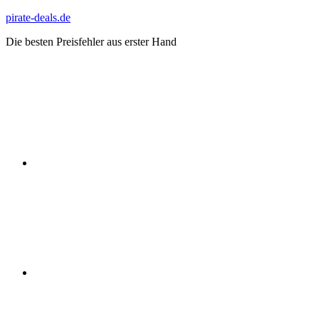
Zum
pirate-deals.de
Inhalt
Die besten Preisfehler aus erster Hand
springen
WhatsApp
Telegram
Discord