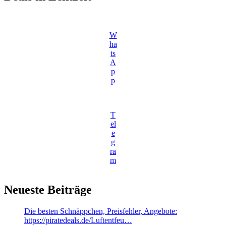
W
ha
ts
A
p
p
T
el
e
g
ra
m
Neueste Beiträge
Die besten Schnäppchen, Preisfehler, Angebote:
https://piratedeals.de/Luftentfeu…