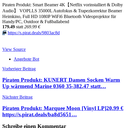
Piraten Produkt: Smart Beamer 4K【Netflix vorinstalliert & Dolby
Audio】 VOPLLS 35000L Autofokus & Trapezkorrektur Beamer
Heimkino, Full HD 1080P WiFi6 Bluetooth Videoprojektor für
Handy/PC, Outdoor & Fußballabend
179.49
statt
269.99 €
⏩️
https://s.pirat.deals/9803ac8d
View Source
Angebote Bot
Beitragsnavigation
Vorheriger Beitrag
Piraten Produkt: KUNERT Damen Socken Warm
Up wärmend Marine 0360 35-382.47 statt…
Nächster Beitrag
Piraten Produkt: Marquee Moon [Vinyl LP]20.99 €
https://s.pirat.deals/ba8d5651…
Schreibe einen Kommentar