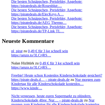
Die besten Schnäppchen, Preisfehler, Angebote:
https://piratedeals.de/Rosenblut:…
Die besten Schnäppchen, Preisfehler, Angebote:
https://piratedeals.de/ElecKeys A…
Die besten Schnäppchen, Preisfehler, Angebote:
https://piratedeals.de/AEG Thermo…
Die besten Schnäppchen, Preisfehler, Angebote:
https://piratedeals.de/TP-Link TL…
Neueste Kommentare
pl_pirat
zu
0,49 € für 3 kg schnell sein
https://amzn.to/3LCrjRS…
Nalan Hizlitürk
zu
0,49 € für 3 kg schnell sein
https://amzn.to/3LCrjRS…
Freebie! Heute schon Kostenlos Kinderschokolade gesichert?
https://pirate-deals.d… – pirate-deals.de
zu
Nur morgen zum
Kindertag für alle Kinderschokolade kostenlos…
https://www.kinde…
Nicht vergessen, heute euren Supermarkt zu plündern.
Kinderschokolade 4free. Nur… – pirate-deals.de
zu
Nur
morgen zum Kindertag für alle Kinderschokolade kostenlos…