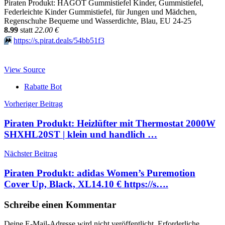
Piraten Produkt: HAGOT Gummistiefel Kinder, Gummistiefel,
Federleichte Kinder Gummistiefel, für Jungen und Mädchen,
Regenschuhe Bequeme und Wasserdichte, Blau, EU 24-25
8.99
statt
22.00 €
⏩️
https://s.pirat.deals/54bb51f3
View Source
Rabatte Bot
Beitragsnavigation
Vorheriger Beitrag
Piraten Produkt: Heizlüfter mit Thermostat 2000W
SHXHL20ST | klein und handlich …
Nächster Beitrag
Piraten Produkt: adidas Women’s Puremotion
Cover Up, Black, XL14.10 € https://s….
Schreibe einen Kommentar
Deine E-Mail-Adresse wird nicht veröffentlicht.
Erforderliche