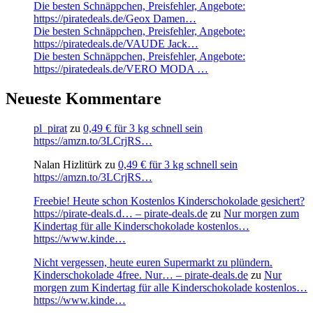
Die besten Schnäppchen, Preisfehler, Angebote:
https://piratedeals.de/Geox Damen…
Die besten Schnäppchen, Preisfehler, Angebote:
https://piratedeals.de/VAUDE Jack…
Die besten Schnäppchen, Preisfehler, Angebote:
https://piratedeals.de/VERO MODA …
Neueste Kommentare
pl_pirat
zu
0,49 € für 3 kg schnell sein
https://amzn.to/3LCrjRS…
Nalan Hizlitürk
zu
0,49 € für 3 kg schnell sein
https://amzn.to/3LCrjRS…
Freebie! Heute schon Kostenlos Kinderschokolade gesichert?
https://pirate-deals.d… – pirate-deals.de
zu
Nur morgen zum
Kindertag für alle Kinderschokolade kostenlos…
https://www.kinde…
Nicht vergessen, heute euren Supermarkt zu plündern.
Kinderschokolade 4free. Nur… – pirate-deals.de
zu
Nur
morgen zum Kindertag für alle Kinderschokolade kostenlos…
https://www.kinde…