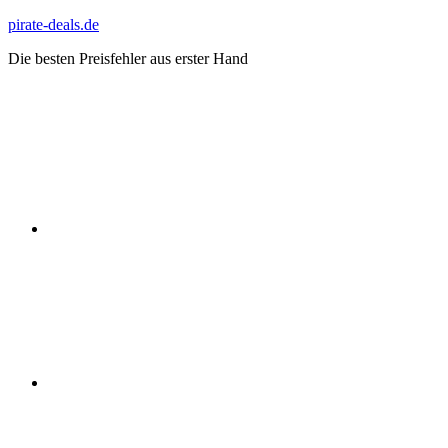
Zum
pirate-deals.de
Inhalt
Die besten Preisfehler aus erster Hand
springen
WhatsApp
Telegram
Discord