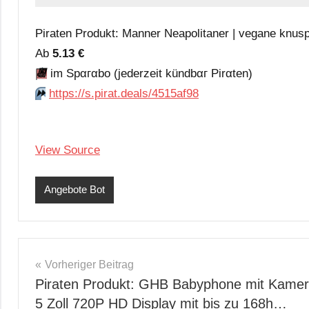
Piraten Produkt: Manner Neapolitaner | vegane knusp
Аb
5.13 €
📆
im Spαгαbο (jеdеrzеit kündbαг Pirαten)
⏩️
https://s.pirat.deals/4515af98
View Source
Angebote Bot
Beitragsnavigation
Vorheriger Beitrag
Piraten Produkt: GHB Babyphone mit Kame
5 Zoll 720P HD Display mit bis zu 168h…