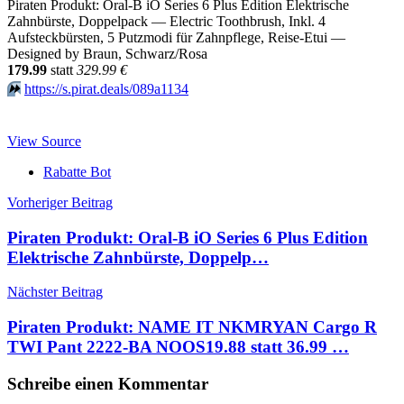
Piraten Produkt: Oral-B iO Series 6 Plus Edition Elektrische
Zahnbürste, Doppelpack — Electric Toothbrush, Inkl. 4
Aufsteckbürsten, 5 Putzmodi für Zahnpflege, Reise-Etui —
Designed by Braun, Schwarz/Rosa
179.99
statt
329.99 €
⏩️
https://s.pirat.deals/089a1134
View Source
Rabatte Bot
Beitragsnavigation
Vorheriger Beitrag
Piraten Produkt: Oral-B iO Series 6 Plus Edition
Elektrische Zahnbürste, Doppelp…
Nächster Beitrag
Piraten Produkt: NAME IT NKMRYAN Cargo R
TWI Pant 2222-BA NOOS19.88 statt 36.99 …
Schreibe einen Kommentar