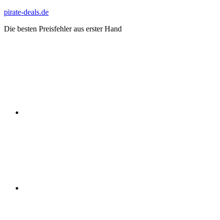
Zum
pirate-deals.de
Inhalt
Die besten Preisfehler aus erster Hand
springen
WhatsApp
Telegram
Discord