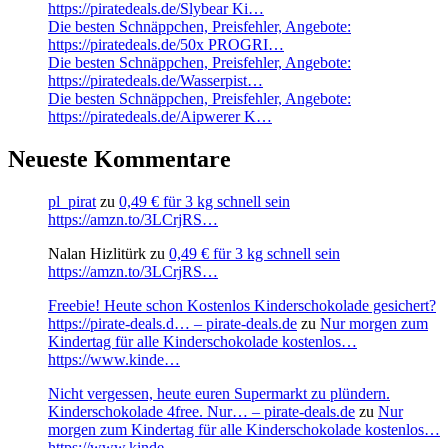
https://piratedeals.de/Slybear Ki…
Die besten Schnäppchen, Preisfehler, Angebote:
https://piratedeals.de/50x PROGRI…
Die besten Schnäppchen, Preisfehler, Angebote:
https://piratedeals.de/Wasserpist…
Die besten Schnäppchen, Preisfehler, Angebote:
https://piratedeals.de/Aipwerer K…
Neueste Kommentare
pl_pirat
zu
0,49 € für 3 kg schnell sein
https://amzn.to/3LCrjRS…
Nalan Hizlitürk
zu
0,49 € für 3 kg schnell sein
https://amzn.to/3LCrjRS…
Freebie! Heute schon Kostenlos Kinderschokolade gesichert?
https://pirate-deals.d… – pirate-deals.de
zu
Nur morgen zum
Kindertag für alle Kinderschokolade kostenlos…
https://www.kinde…
Nicht vergessen, heute euren Supermarkt zu plündern.
Kinderschokolade 4free. Nur… – pirate-deals.de
zu
Nur
morgen zum Kindertag für alle Kinderschokolade kostenlos…
https://www.kinde…