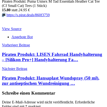
Piraten Produkt: Puma Unisex M Tad Essentials Heather Cat Tee
(Cf Small Cat) Tees (1 Stück)
15.80
statt
24.95 €
⏩️
https://s.pirat.deals/860f3759
View Source
Angebote Bot
Beitragsnavigation
Vorheriger Beitrag
Piraten Produkt: LISEN Fahrrad Handyhalterung
– [Silikon Pro+] Handyhalterung Fa…
Nächster Beitrag
Piraten Produkt: Hansaplast Wundspray (50 ml),
zur antiseptischen Wundreinigung …
Schreibe einen Kommentar
Deine E-Mail-Adresse wird nicht veröffentlicht.
Erforderliche
Felder sind mit
*
markiert