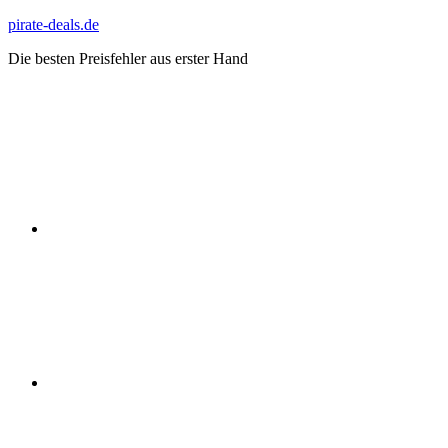
Zum
pirate-deals.de
Inhalt
Die besten Preisfehler aus erster Hand
springen
WhatsApp
Telegram
Discord