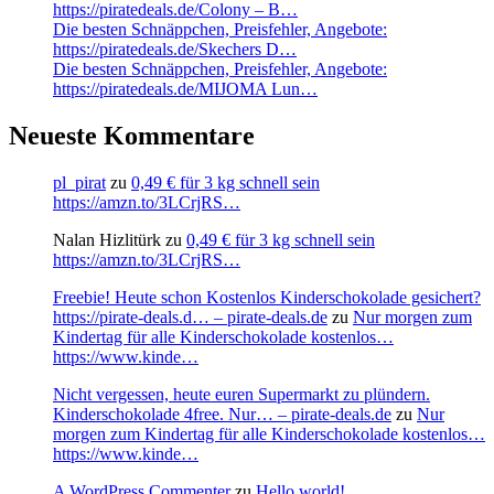
https://piratedeals.de/Colony – B…
Die besten Schnäppchen, Preisfehler, Angebote:
https://piratedeals.de/Skechers D…
Die besten Schnäppchen, Preisfehler, Angebote:
https://piratedeals.de/MIJOMA Lun…
Neueste Kommentare
pl_pirat
zu
0,49 € für 3 kg schnell sein
https://amzn.to/3LCrjRS…
Nalan Hizlitürk
zu
0,49 € für 3 kg schnell sein
https://amzn.to/3LCrjRS…
Freebie! Heute schon Kostenlos Kinderschokolade gesichert?
https://pirate-deals.d… – pirate-deals.de
zu
Nur morgen zum
Kindertag für alle Kinderschokolade kostenlos…
https://www.kinde…
Nicht vergessen, heute euren Supermarkt zu plündern.
Kinderschokolade 4free. Nur… – pirate-deals.de
zu
Nur
morgen zum Kindertag für alle Kinderschokolade kostenlos…
https://www.kinde…
A WordPress Commenter
zu
Hello world!