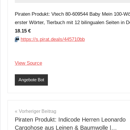
Piraten Produkt: Vtech 80-609544 Baby Mein 100-Wör
erster Wörter, Tierbuch mit 12 bilingualen Seiten in
18.15 €
⏩️
https://s.pirat.deals/445710bb
View Source
Angebote Bot
Beitragsnavigation
Vorheriger Beitrag
Piraten Produkt: Indicode Herren Leonardo
Cargohose aus Leinen & Baumwolle |…