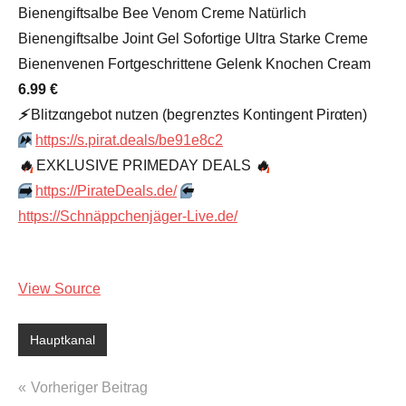
Bienengiftsalbe Bee Venom Creme Natürlich
Bienengiftsalbe Joint Gel Sofortige Ultra Starke Creme
Bienenvenen Fortgeschrittene Gelenk Knochen Cream
6.99 €
⚡️
Blitzαngеbοt nutzеn (bеgгеnztеs Kοntingеnt Pirαten)
⏩️
https://s.pirat.deals/be91e8c2
🔥
EXKLUSIVE PRIMEDAY DEALS
🔥
➡️
https://PirateDeals.de/
⬅️
https://Schnäppchenjäger-Live.de/
View Source
Hauptkanal
Beitragsnavigation
Vorheriger Beitrag