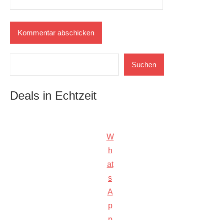
Suchen
Suchen
Deals in Echtzeit
W
h
at
s
A
p
p