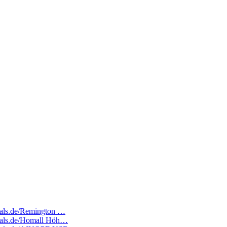
deals.de/Remington …
edeals.de/Homall Höh…