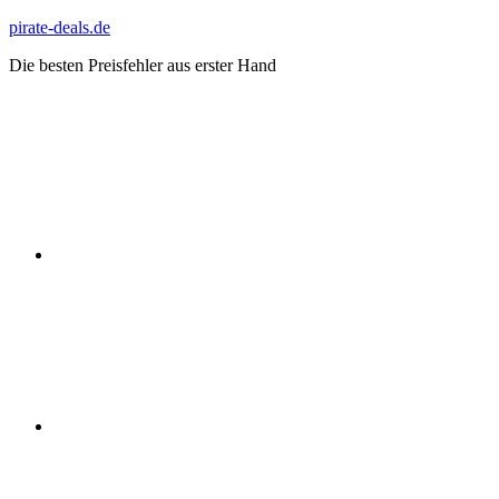
Zum
pirate-deals.de
Inhalt
Die besten Preisfehler aus erster Hand
springen
WhatsApp
Telegram
Discord