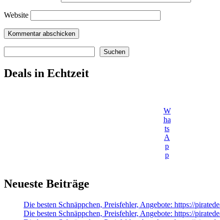
Website
Suchen
Suchen
Deals in Echtzeit
W
ha
ts
A
p
p
Neueste Beiträge
Die besten Schnäppchen, Preisfehler, Angebote: https://pirate
Die besten Schnäppchen, Preisfehler, Angebote: https://pirat