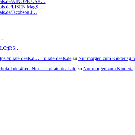
atedeals.de/AINOPE USB…
tedeals.de/LISEN MagS…
deals.de/Jacobson J…
RS…
to/3LCrjRS…
s://pirate-deals.d… – pirate-deals.de
zu
Nur morgen zum Kindertag f
chokolade 4free. Nur… – pirate-deals.de
zu
Nur morgen zum Kindertag