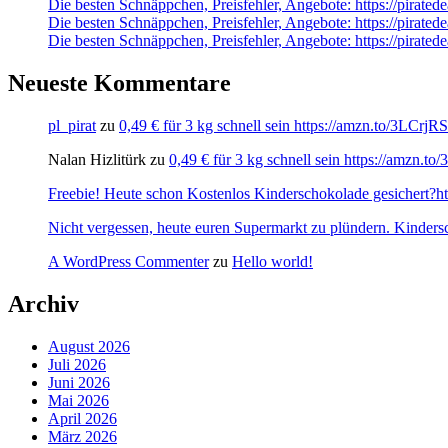
Die besten Schnäppchen, Preisfehler, Angebote: https://pir
Die besten Schnäppchen, Preisfehler, Angebote: https://pira
Die besten Schnäppchen, Preisfehler, Angebote: https://pirate
Neueste Kommentare
pl_pirat
zu
0,49 € für 3 kg schnell sein https://amzn.to/3LCrj
Nalan Hizlitürk
zu
0,49 € für 3 kg schnell sein https://amzn.
Freebie! Heute schon Kostenlos Kinderschokolade gesichert?http
Nicht vergessen, heute euren Supermarkt zu plündern. Kinders
A WordPress Commenter
zu
Hello world!
Archiv
August 2026
Juli 2026
Juni 2026
Mai 2026
April 2026
März 2026