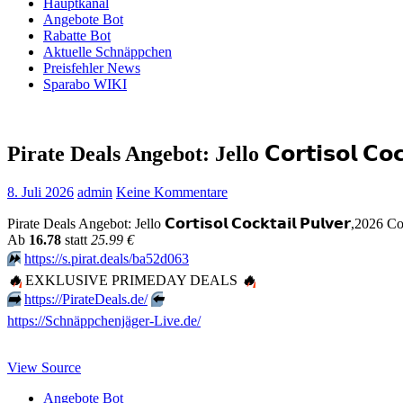
Hauptkanal
Angebote Bot
Rabatte Bot
Aktuelle Schnäppchen
Preisfehler News
Sparabo WIKI
Pirate Deals Angebot: Jello 𝗖𝗼𝗿𝘁𝗶𝘀𝗼𝗹 𝗖𝗼
8. Juli 2026
admin
Keine Kommentare
Pirate Deals Angebot: Jello 𝗖𝗼𝗿𝘁𝗶𝘀𝗼𝗹 𝗖𝗼𝗰𝗸𝘁𝗮𝗶𝗹 𝗣𝘂𝗹𝘃
Аb
16.78
statt
25.99 €
⏩️
https://s.pirat.deals/ba52d063
🔥
EXKLUSIVE PRIMEDAY DEALS
🔥
➡️
https://PirateDeals.de/
⬅️
https://Schnäppchenjäger-Live.de/
View Source
Angebote Bot