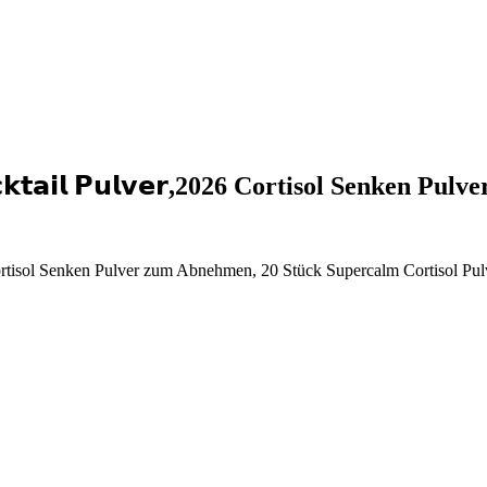
𝗰𝗸𝘁𝗮𝗶𝗹 𝗣𝘂𝗹𝘃𝗲𝗿,2026 Cortisol Senken Pul
𝗿,2026 Cortisol Senken Pulver zum Abnehmen, 20 Stück Supercalm Cortisol