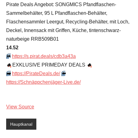
Pirate Deals Angebot: SONGMICS Pfandflaschen-
Sammelbehälter, 95 L Pfandflaschen-Behälter,
Flaschensammler Leergut, Recycling-Behälter, mit Loch,
Deckel, Innensack mit Griffen, Küche, tintenschwarz-
naturbeige RRB509B01
14.52
⏩️
https://s.pirat.deals/cdb3a43a
🔥
EXKLUSIVE PRIMEDAY DEALS
🔥
➡️
https://PirateDeals.de/
⬅️
https://Schnäppchenjäger-Live.de/
View Source
Hauptkanal