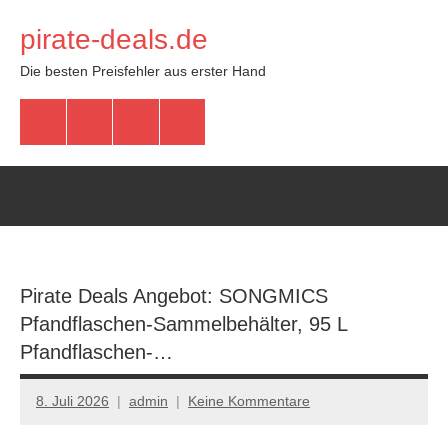
Zum
pirate-deals.de
Inhalt
springen
Die besten Preisfehler aus erster Hand
WhatsApp
Telegram
Discord
Facebook
Pirate Deals Angebot: SONGMICS
Pfandflaschen-Sammelbehälter, 95 L
Pfandflaschen-…
8. Juli 2026
admin
Keine Kommentare