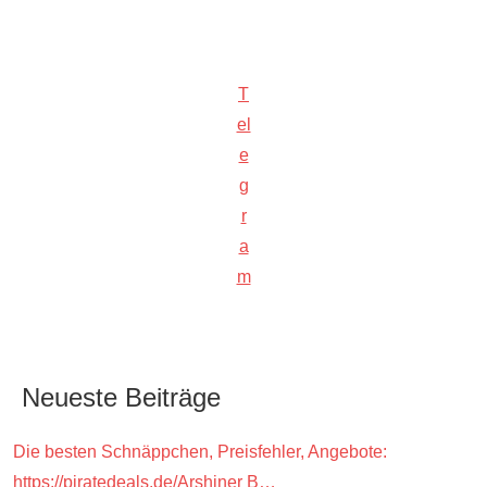
T
el
e
g
r
a
m
Neueste Beiträge
Die besten Schnäppchen, Preisfehler, Angebote:
https://piratedeals.de/Arshiner B…