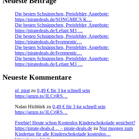
Neueste Beiträge
Die besten Schnäppchen, Preisfehler, Angebote:
https://piratedeals.de/SONGMICS K…
Die besten Schnäppchen, Preisfehler, Angebote:
https://piratedeals.de/Lefant M3 …
Die besten Schnäppchen, Preisfehler, Angebote:
https://piratedeals.de/Ivormentic…
Die besten Schnäppchen, Preisfehler, Angebote:
https://piratedeals.de/Ivormentic…
Die besten Schnäppchen, Preisfehler, Angebote:
https://piratedeals.de/Lefant M3 …
Neueste Kommentare
pl_pirat
zu
0,49 € für 3 kg schnell sein
https://amzn.to/3LCrjRS…
Nalan Hizlitürk
zu
0,49 € für 3 kg schnell sein
https://amzn.to/3LCrjRS…
Freebie! Heute schon Kostenlos Kinderschokolade gesichert?
https://pirate-deals.d… – pirate-deals.de
zu
Nur morgen zum
Kindertag für alle Kinderschokolade kostenlos…