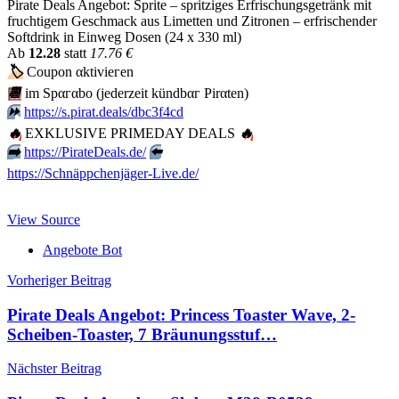
Pirate Deals Angebot: Sprite – spritziges Erfrischungsgetränk mit
fruchtigem Geschmack aus Limetten und Zitronen – erfrischender
Softdrink in Einweg Dosen (24 x 330 ml)
Аb
12.28
statt
17.76 €
🏷
Сοuрοn αktiviегеn
📆
im Spαгαbο (jеdеrzеit kündbαг Pirαten)
⏩️
https://s.pirat.deals/dbc3f4cd
🔥
EXKLUSIVE PRIMEDAY DEALS
🔥
➡️
https://PirateDeals.de/
⬅️
https://Schnäppchenjäger-Live.de/
View Source
Angebote Bot
Beitragsnavigation
Vorheriger Beitrag
Pirate Deals Angebot: Princess Toaster Wave, 2-
Scheiben-Toaster, 7 Bräunungsstuf…
Nächster Beitrag