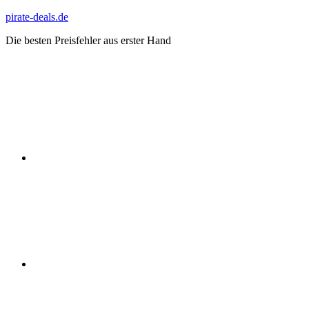
Zum
pirate-deals.de
Inhalt
Die besten Preisfehler aus erster Hand
springen
WhatsApp
Telegram
Discord