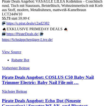
Pirate Deals Angebot: VASAGLE LILEA Kollektion – Couchtisch
rund, Tisch mit Stauraum, Beistelltisch, Wohnzimmertisch mit Korb
aus Stoff, modern, Metallrahmen, mattweiß-Kamelbraun
LCT244W10
55.73
statt
59.99 €
⏩️
https://s.pirat.deals/c2ad2382
🔥
EXKLUSIVE PRIMEDAY DEALS
🔥
➡️
https://PirateDeals.de/
⬅️
https://Schnäppchenjäger-Live.de/
View Source
Rabatte Bot
Beitragsnavigation
Vorheriger Beitrag
Pirate Deals Angebot: COSLUS C50 Baby Nail
Trimmer Electric: Baby Nail File mit …
Nächster Beitrag
Pirate Deals Angebot: Echo Dot (Neueste
Generation) | Smarter WLAN- und Bluetoot…