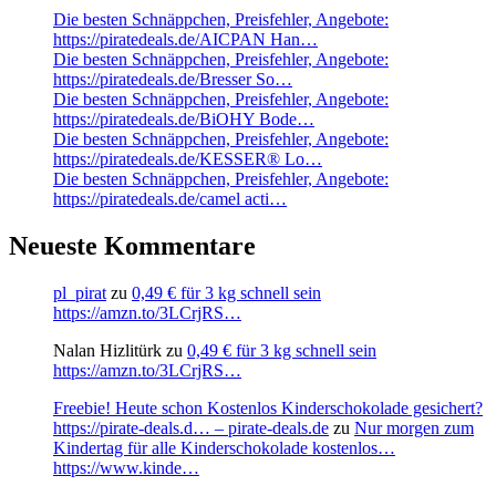
Die besten Schnäppchen, Preisfehler, Angebote:
https://piratedeals.de/AICPAN Han…
Die besten Schnäppchen, Preisfehler, Angebote:
https://piratedeals.de/Bresser So…
Die besten Schnäppchen, Preisfehler, Angebote:
https://piratedeals.de/BiOHY Bode…
Die besten Schnäppchen, Preisfehler, Angebote:
https://piratedeals.de/KESSER® Lo…
Die besten Schnäppchen, Preisfehler, Angebote:
https://piratedeals.de/camel acti…
Neueste Kommentare
pl_pirat
zu
0,49 € für 3 kg schnell sein
https://amzn.to/3LCrjRS…
Nalan Hizlitürk
zu
0,49 € für 3 kg schnell sein
https://amzn.to/3LCrjRS…
Freebie! Heute schon Kostenlos Kinderschokolade gesichert?
https://pirate-deals.d… – pirate-deals.de
zu
Nur morgen zum
Kindertag für alle Kinderschokolade kostenlos…
https://www.kinde…