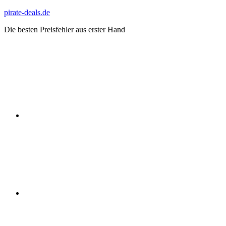
Zum
pirate-deals.de
Inhalt
Die besten Preisfehler aus erster Hand
springen
WhatsApp
Telegram
Discord