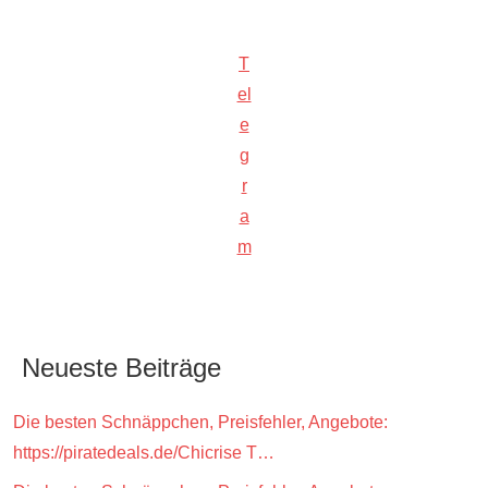
T
el
e
g
r
a
m
Neueste Beiträge
Die besten Schnäppchen, Preisfehler, Angebote:
https://piratedeals.de/Chicrise T…