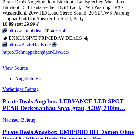
Pirate Deals Angebot: dotn Bluetooth Lautsprecher, Musikbox
Bluetooth 5.4 Lautsprecher, RGB Licht, TWS Paarung, IPX7
Wasserdicht, 20W HD Loud Stereo Sound, 20 St, TWS Paarung
Tragbar Outdoor Speaker für Sport, Party
18.99
statt
29.99 €
⏩️
https://s.pirat.deals/054e77d4
🔥
EXKLUSIVE PRIMEDAY DEALS
🔥
➡️
https://PirateDeals.de/
⬅️
https://Schnäppchenjäger-Live.de/
View Source
Angebote Bot
Beitragsnavigation
Vorheriger Beitrag
Pirate Deals Angebot: LEDVANCE LED SPOT
PEAR Deckenanbau-Spot, grau, 4.3W, 210lm…
Nächster Beitrag
Pirate Deals Angebot: UMIPUBO BH Damen Ohne
Bügel Nahtloser Push Up Seamless Bra…