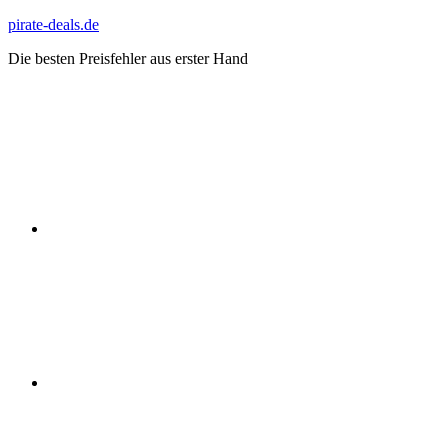
Zum
pirate-deals.de
Inhalt
Die besten Preisfehler aus erster Hand
springen
WhatsApp
Telegram
Discord