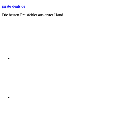
Zum
pirate-deals.de
Inhalt
Die besten Preisfehler aus erster Hand
springen
WhatsApp
Telegram
Discord