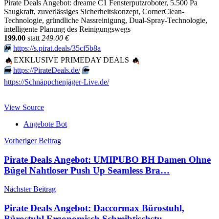
Pirate Deals Angebot: dreame C1 Fensterputzroboter, 5.500 Pa
Saugkraft, zuverlässiges Sicherheitskonzept, CornerClean-
Technologie, gründliche Nassreinigung, Dual-Spray-Technologie,
intelligente Planung des Reinigungswegs
199.00
statt
249.00 €
⏩️
https://s.pirat.deals/35cf5b8a
🔥
EXKLUSIVE PRIMEDAY DEALS
🔥
➡️
https://PirateDeals.de/
⬅️
https://Schnäppchenjäger-Live.de/
View Source
Angebote Bot
Beitragsnavigation
Vorheriger Beitrag
Pirate Deals Angebot: UMIPUBO BH Damen Ohne
Bügel Nahtloser Push Up Seamless Bra…
Nächster Beitrag
Pirate Deals Angebot: Daccormax Bürostuhl,
Bürostuhl Ergonomisch Schreibtischstu…