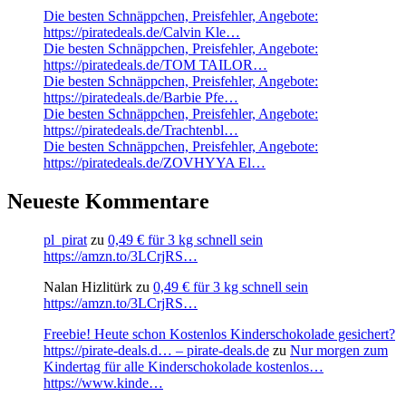
Die besten Schnäppchen, Preisfehler, Angebote:
https://piratedeals.de/Calvin Kle…
Die besten Schnäppchen, Preisfehler, Angebote:
https://piratedeals.de/TOM TAILOR…
Die besten Schnäppchen, Preisfehler, Angebote:
https://piratedeals.de/Barbie Pfe…
Die besten Schnäppchen, Preisfehler, Angebote:
https://piratedeals.de/Trachtenbl…
Die besten Schnäppchen, Preisfehler, Angebote:
https://piratedeals.de/ZOVHYYA El…
Neueste Kommentare
pl_pirat
zu
0,49 € für 3 kg schnell sein
https://amzn.to/3LCrjRS…
Nalan Hizlitürk
zu
0,49 € für 3 kg schnell sein
https://amzn.to/3LCrjRS…
Freebie! Heute schon Kostenlos Kinderschokolade gesichert?
https://pirate-deals.d… – pirate-deals.de
zu
Nur morgen zum
Kindertag für alle Kinderschokolade kostenlos…
https://www.kinde…