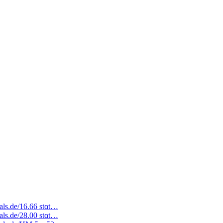
eals.de/16.66 stαt…
eals.de/28.00 stαt…