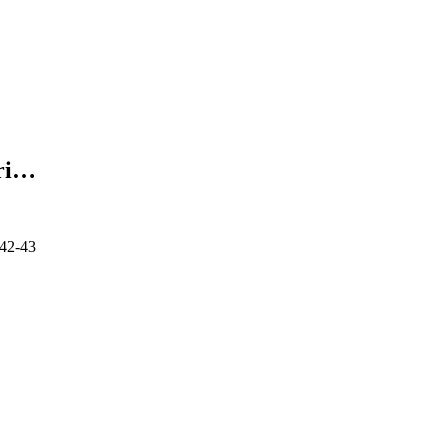
eri…
 42-43