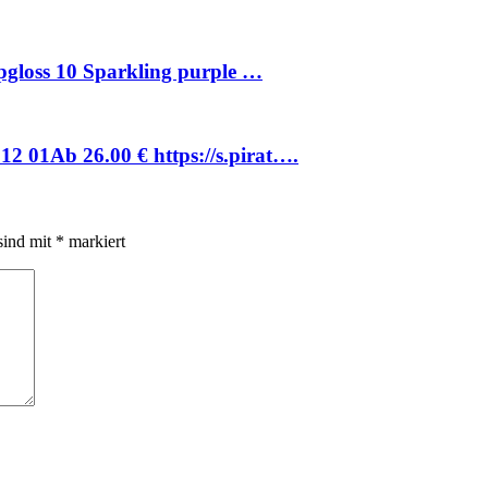
ipgloss 10 Sparkling purple …
2 01Аb 26.00 € https://s.pirat….
sind mit
*
markiert