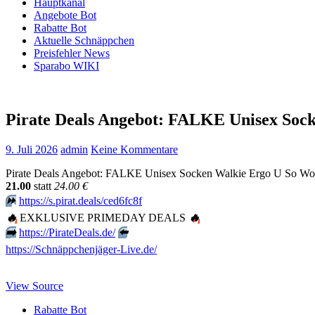
Hauptkanal
Angebote Bot
Rabatte Bot
Aktuelle Schnäppchen
Preisfehler News
Sparabo WIKI
Pirate Deals Angebot: FALKE Unisex Soc
9. Juli 2026
admin
Keine Kommentare
Pirate Deals Angebot: FALKE Unisex Socken Walkie Ergo U So Wolle
21.00
statt
24.00 €
⏩️
https://s.pirat.deals/ced6fc8f
🔥
EXKLUSIVE PRIMEDAY DEALS
🔥
➡️
https://PirateDeals.de/
⬅️
https://Schnäppchenjäger-Live.de/
View Source
Rabatte Bot