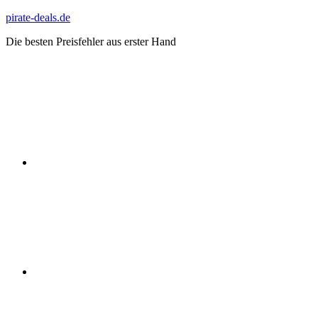
Zum
pirate-deals.de
Inhalt
Die besten Preisfehler aus erster Hand
springen
WhatsApp
Telegram
Discord