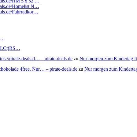
deals.de/HM 5 x 52 …
deals.de/Homelist N…
deals.de/Fahrradkor…
RS…
to/3LCrjRS…
s://pirate-deals.d… – pirate-deals.de
zu
Nur morgen zum Kindertag f
chokolade 4free. Nur… – pirate-deals.de
zu
Nur morgen zum Kindertag