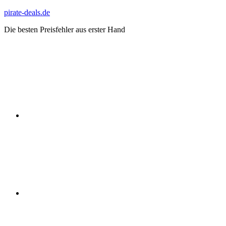
Zum
pirate-deals.de
Inhalt
Die besten Preisfehler aus erster Hand
springen
WhatsApp
Telegram
Discord