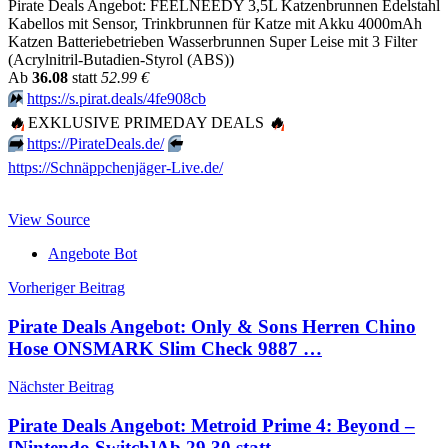
Pirate Deals Angebot: FEELNEEDY 3,5L Katzenbrunnen Edelstahl
Kabellos mit Sensor, Trinkbrunnen für Katze mit Akku 4000mAh
Katzen Batteriebetrieben Wasserbrunnen Super Leise mit 3 Filter
(Acrylnitril-Butadien-Styrol (ABS))
Аb
36.08
statt
52.99 €
⏩️
https://s.pirat.deals/4fe908cb
🔥
EXKLUSIVE PRIMEDAY DEALS
🔥
➡️
https://PirateDeals.de/
⬅️
https://Schnäppchenjäger-Live.de/
View Source
Angebote Bot
Beitragsnavigation
Vorheriger Beitrag
Pirate Deals Angebot: Only & Sons Herren Chino
Hose ONSMARK Slim Check 9887 …
Nächster Beitrag
Pirate Deals Angebot: Metroid Prime 4: Beyond –
[Nintendo Switch]Аb 29.30 statt …