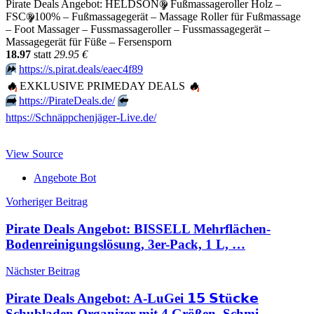
Pirate Deals Angebot: HELDSON
®
Fußmassageroller Holz –
FSC
®
100% – Fußmassagegerät – Massage Roller für Fußmassage
– Foot Massager – Fussmassageroller – Fussmassagegerät –
Massagegerät für Füße – Fersensporn
18.97
statt
29.95 €
⏩️
https://s.pirat.deals/eaec4f89
🔥
EXKLUSIVE PRIMEDAY DEALS
🔥
➡️
https://PirateDeals.de/
⬅️
https://Schnäppchenjäger-Live.de/
View Source
Angebote Bot
Beitragsnavigation
Vorheriger Beitrag
Pirate Deals Angebot: BISSELL Mehrflächen-
Bodenreinigungslösung, 3er-Pack, 1 L, …
Nächster Beitrag
Pirate Deals Angebot: A-LuGei 𝟭𝟱 𝗦𝘁ü𝗰𝗸𝗲
Schubladen Organizer mit 4 Größen, Schmi…