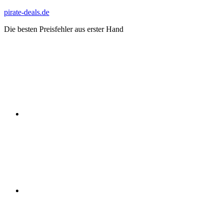
Zum
pirate-deals.de
Inhalt
Die besten Preisfehler aus erster Hand
springen
WhatsApp
Telegram
Discord