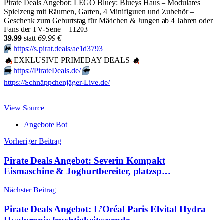
Pirate Deals Angebot: LEGO Bluey: Blueys Haus – Modulares
Spielzeug mit Räumen, Garten, 4 Minifiguren und Zubehör –
Geschenk zum Geburtstag für Mädchen & Jungen ab 4 Jahren oder
Fans der TV-Serie – 11203
39.99
statt
69.99 €
⏩️
https://s.pirat.deals/ae1d3793
🔥
EXKLUSIVE PRIMEDAY DEALS
🔥
➡️
https://PirateDeals.de/
⬅️
https://Schnäppchenjäger-Live.de/
View Source
Angebote Bot
Beitragsnavigation
Vorheriger Beitrag
Pirate Deals Angebot: Severin Kompakt
Eismaschine & Joghurtbereiter, platzsp…
Nächster Beitrag
Pirate Deals Angebot: L’Oréal Paris Elvital Hydra
Hyaluronic feuchtigkeitsspende…