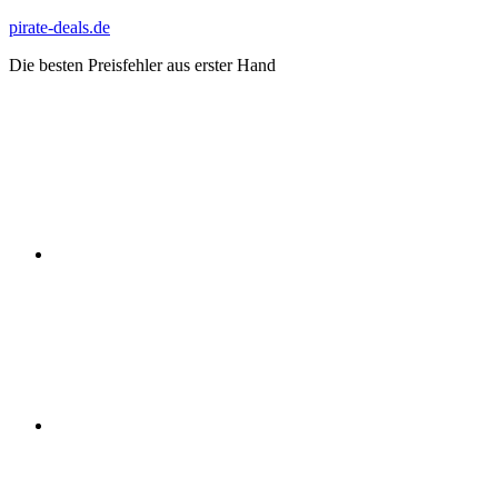
Zum
pirate-deals.de
Inhalt
Die besten Preisfehler aus erster Hand
springen
WhatsApp
Telegram
Discord