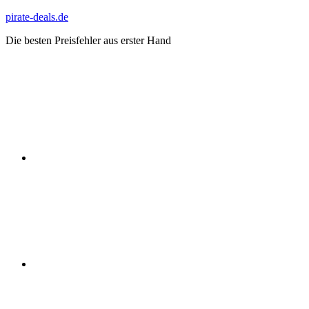
Zum
pirate-deals.de
Inhalt
Die besten Preisfehler aus erster Hand
springen
WhatsApp
Telegram
Discord