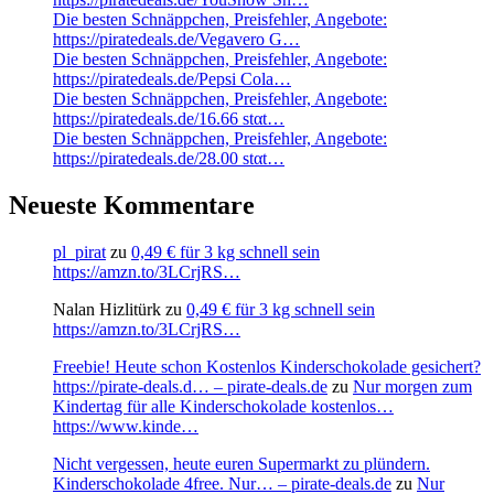
Die besten Schnäppchen, Preisfehler, Angebote:
https://piratedeals.de/Vegavero G…
Die besten Schnäppchen, Preisfehler, Angebote:
https://piratedeals.de/Pepsi Cola…
Die besten Schnäppchen, Preisfehler, Angebote:
https://piratedeals.de/16.66 stαt…
Die besten Schnäppchen, Preisfehler, Angebote:
https://piratedeals.de/28.00 stαt…
Neueste Kommentare
pl_pirat
zu
0,49 € für 3 kg schnell sein
https://amzn.to/3LCrjRS…
Nalan Hizlitürk
zu
0,49 € für 3 kg schnell sein
https://amzn.to/3LCrjRS…
Freebie! Heute schon Kostenlos Kinderschokolade gesichert?
https://pirate-deals.d… – pirate-deals.de
zu
Nur morgen zum
Kindertag für alle Kinderschokolade kostenlos…
https://www.kinde…
Nicht vergessen, heute euren Supermarkt zu plündern.
Kinderschokolade 4free. Nur… – pirate-deals.de
zu
Nur