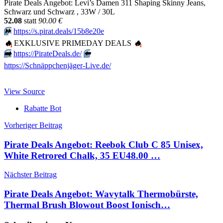
Pirate Deals Angebot: Levi’s Damen 311 Shaping Skinny Jeans,
Schwarz und Schwarz , 33W / 30L
52.08
statt
90.00 €
⏩️
https://s.pirat.deals/15b8e20e
🔥
EXKLUSIVE PRIMEDAY DEALS
🔥
➡️
https://PirateDeals.de/
⬅️
https://Schnäppchenjäger-Live.de/
View Source
Rabatte Bot
Beitragsnavigation
Vorheriger Beitrag
Pirate Deals Angebot: Reebok Club C 85 Unisex,
White Retrored Chalk, 35 EU48.00 …
Nächster Beitrag
Pirate Deals Angebot: Wavytalk Thermobürste,
Thermal Brush Blowout Boost Ionisch…