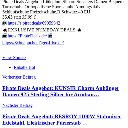
Pirate Deals Angebot: Littleplum Slip on Sneakers Damen Bequeme
Turnschuhe Orthopädische Sportschuhe Atmungsaktiv
Schlupfschuhe Freizeitschuhe,B Schwarz,40 EU
35.63
statt
35.99 €
⏩️
https://s.pirat.deals/69059342
🔥
EXKLUSIVE PRIMEDAY DEALS
🔥
➡️
https://PirateDeals.de/
⬅️
https://Schnäppchenjäger-Live.de/
View Source
Rabatte Bot
Beitragsnavigation
Vorheriger Beitrag
Pirate Deals Angebot: KUNSIR Charm Anhänger
Damen 925 Sterling Silber für Armban…
Nächster Beitrag
Pirate Deals Angebot: BESROY 1100W Stabmixer
Edelstahl, Elektrischer Pürierstab …