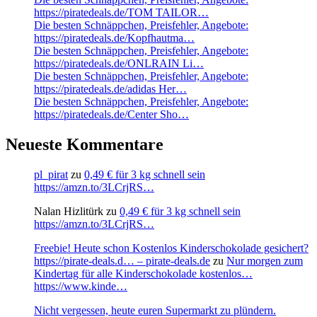
https://piratedeals.de/TOM TAILOR…
Die besten Schnäppchen, Preisfehler, Angebote:
https://piratedeals.de/Kopfhautma…
Die besten Schnäppchen, Preisfehler, Angebote:
https://piratedeals.de/ONLRAIN Li…
Die besten Schnäppchen, Preisfehler, Angebote:
https://piratedeals.de/adidas Her…
Die besten Schnäppchen, Preisfehler, Angebote:
https://piratedeals.de/Center Sho…
Neueste Kommentare
pl_pirat
zu
0,49 € für 3 kg schnell sein
https://amzn.to/3LCrjRS…
Nalan Hizlitürk
zu
0,49 € für 3 kg schnell sein
https://amzn.to/3LCrjRS…
Freebie! Heute schon Kostenlos Kinderschokolade gesichert?
https://pirate-deals.d… – pirate-deals.de
zu
Nur morgen zum
Kindertag für alle Kinderschokolade kostenlos…
https://www.kinde…
Nicht vergessen, heute euren Supermarkt zu plündern.