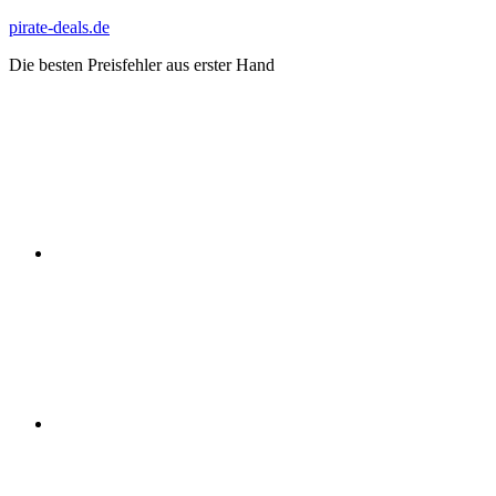
Zum
pirate-deals.de
Inhalt
Die besten Preisfehler aus erster Hand
springen
WhatsApp
Telegram
Discord