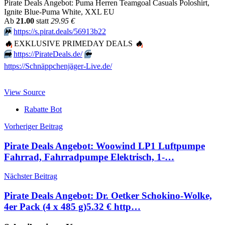
Pirate Deals Angebot: Puma Herren Teamgoal Casuals Poloshirt,
Ignite Blue-Puma White, XXL EU
Аb
21.00
statt
29.95 €
⏩️
https://s.pirat.deals/56913b22
🔥
EXKLUSIVE PRIMEDAY DEALS
🔥
➡️
https://PirateDeals.de/
⬅️
https://Schnäppchenjäger-Live.de/
View Source
Rabatte Bot
Beitragsnavigation
Vorheriger Beitrag
Pirate Deals Angebot: Woowind LP1 Luftpumpe
Fahrrad, Fahrradpumpe Elektrisch, 1-…
Nächster Beitrag
Pirate Deals Angebot: Dr. Oetker Schokino-Wolke,
4er Pack (4 x 485 g)5.32 € http…