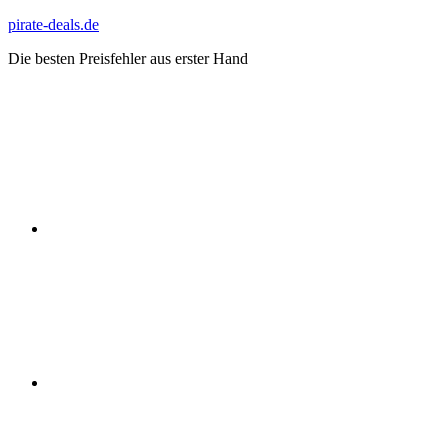
Zum
pirate-deals.de
Inhalt
Die besten Preisfehler aus erster Hand
springen
WhatsApp
Telegram
Discord