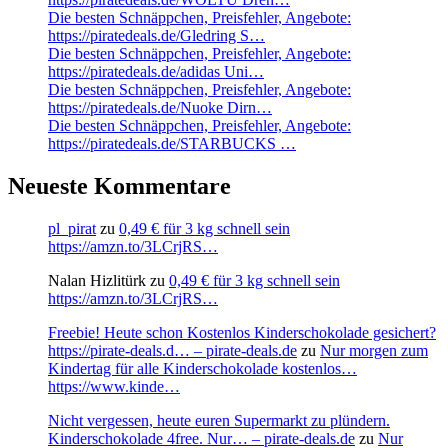
Die besten Schnäppchen, Preisfehler, Angebote:
https://piratedeals.de/Gledring S…
Die besten Schnäppchen, Preisfehler, Angebote:
https://piratedeals.de/adidas Uni…
Die besten Schnäppchen, Preisfehler, Angebote:
https://piratedeals.de/Nuoke Dirn…
Die besten Schnäppchen, Preisfehler, Angebote:
https://piratedeals.de/STARBUCKS …
Neueste Kommentare
pl_pirat
zu
0,49 € für 3 kg schnell sein
https://amzn.to/3LCrjRS…
Nalan Hizlitürk
zu
0,49 € für 3 kg schnell sein
https://amzn.to/3LCrjRS…
Freebie! Heute schon Kostenlos Kinderschokolade gesichert?
https://pirate-deals.d… – pirate-deals.de
zu
Nur morgen zum
Kindertag für alle Kinderschokolade kostenlos…
https://www.kinde…
Nicht vergessen, heute euren Supermarkt zu plündern.
Kinderschokolade 4free. Nur… – pirate-deals.de
zu
Nur