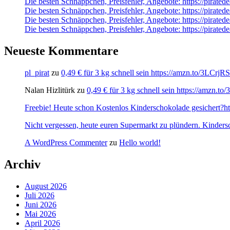
Die besten Schnäppchen, Preisfehler, Angebote: https://pirate
Die besten Schnäppchen, Preisfehler, Angebote: https://pirate
Die besten Schnäppchen, Preisfehler, Angebote: https://pira
Die besten Schnäppchen, Preisfehler, Angebote: https://pira
Neueste Kommentare
pl_pirat
zu
0,49 € für 3 kg schnell sein https://amzn.to/3LCrj
Nalan Hizlitürk
zu
0,49 € für 3 kg schnell sein https://amzn.
Freebie! Heute schon Kostenlos Kinderschokolade gesichert?http
Nicht vergessen, heute euren Supermarkt zu plündern. Kinders
A WordPress Commenter
zu
Hello world!
Archiv
August 2026
Juli 2026
Juni 2026
Mai 2026
April 2026