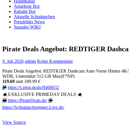
Hauptkanal
Angebote Bot
Rabatte Bot
Aktuelle Schnäppchen
Preisfehler News
Sparabo WIKI
Pirate Deals Angebot: REDTIGER Dashca
9. Juli 2026
admin
Keine Kommentare
Pirate Deals Angebot: REDTIGER Dashcam Auto Vorne Hinten 4K/2
WDR, Unterstützt 512 GB Max(F7NP)
119.69
statt
189.99 €
⏩️
https://s.pirat.deals/ff468032
🔥
EXKLUSIVE PRIMEDAY DEALS
🔥
➡️
https://PirateDeals.de/
⬅️
https://Schnäppchenjäger-Live.de/
View Source