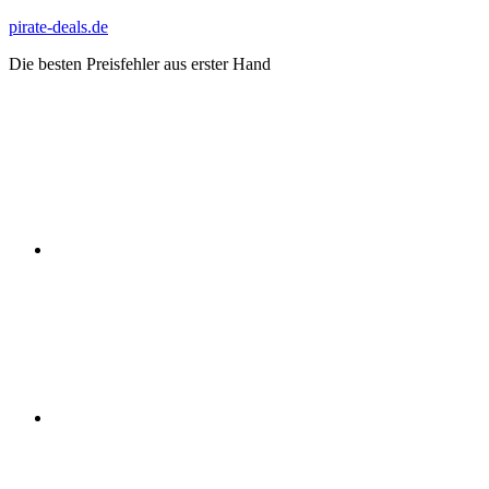
Zum
pirate-deals.de
Inhalt
Die besten Preisfehler aus erster Hand
springen
WhatsApp
Telegram
Discord