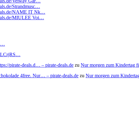
deals.de/Velway Gar…
deals.de/Strandmusc…
tedeals.de/NAME IT Nk…
tedeals.de/MIULEE Voi…
RS…
to/3LCrjRS…
s://pirate-deals.d… – pirate-deals.de
zu
Nur morgen zum Kindertag f
chokolade 4free. Nur… – pirate-deals.de
zu
Nur morgen zum Kindertag