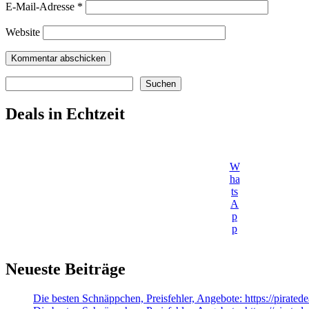
E-Mail-Adresse
*
Website
Suchen
Suchen
Deals in Echtzeit
W
ha
ts
A
p
p
Neueste Beiträge
Die besten Schnäppchen, Preisfehler, Angebote: https://pirate