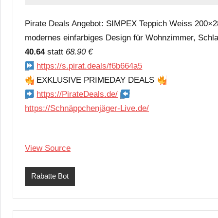
Pirate Deals Angebot: SIMPEX Teppich Weiss 200×28
modernes einfarbiges Design für Wohnzimmer, Schl
40.64
statt
68.90 €
https://s.pirat.deals/f6b664a5
EXKLUSIVE PRIMEDAY DEALS
https://PirateDeals.de/
https://Schnäppchenjäger-Live.de/
View Source
Rabatte Bot