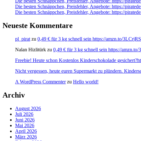
Die besten Schnäppchen, Preisfehler, Angebote: https://pirat
Die besten Schnäppchen, Preisfehler, Angebote: https://pira
Die besten Schnäppchen, Preisfehler, Angebote: https://pirate
Neueste Kommentare
pl_pirat
zu
0,49 € für 3 kg schnell sein https://amzn.to/3LCrj
Nalan Hizlitürk
zu
0,49 € für 3 kg schnell sein https://amzn.
Freebie! Heute schon Kostenlos Kinderschokolade gesichert?http
Nicht vergessen, heute euren Supermarkt zu plündern. Kinders
A WordPress Commenter
zu
Hello world!
Archiv
August 2026
Juli 2026
Juni 2026
Mai 2026
April 2026
März 2026