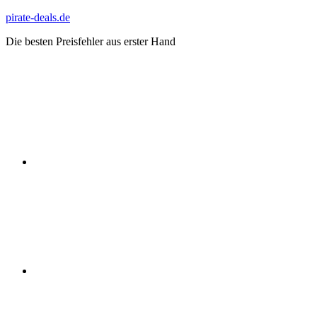
Zum
pirate-deals.de
Inhalt
Die besten Preisfehler aus erster Hand
springen
WhatsApp
Telegram
Discord