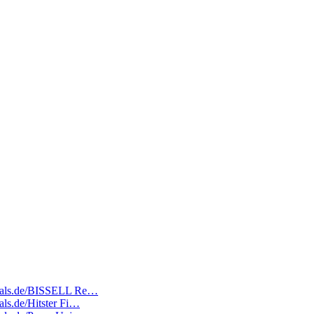
edeals.de/BISSELL Re…
als.de/Hitster Fi…