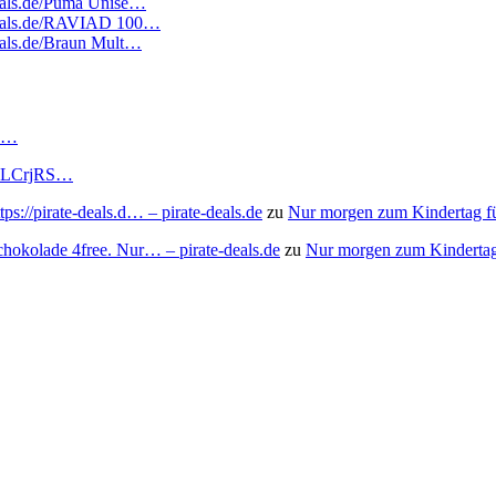
edeals.de/Puma Unise…
tedeals.de/RAVIAD 100…
deals.de/Braun Mult…
RS…
to/3LCrjRS…
s://pirate-deals.d… – pirate-deals.de
zu
Nur morgen zum Kindertag f
chokolade 4free. Nur… – pirate-deals.de
zu
Nur morgen zum Kindertag