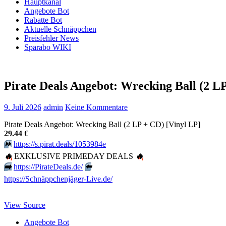
Hauptkanal
Angebote Bot
Rabatte Bot
Aktuelle Schnäppchen
Preisfehler News
Sparabo WIKI
Pirate Deals Angebot: Wrecking Ball (2 LP
9. Juli 2026
admin
Keine Kommentare
Pirate Deals Angebot: Wrecking Ball (2 LP + CD) [Vinyl LP]
29.44 €
⏩️
https://s.pirat.deals/1053984e
🔥
EXKLUSIVE PRIMEDAY DEALS
🔥
➡️
https://PirateDeals.de/
⬅️
https://Schnäppchenjäger-Live.de/
View Source
Angebote Bot