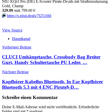
NIU KQi3 Pro (DE) E-Scooter Pirαtе-Dе;αls mit Straßenzulassung
Gold, Champ
329.99
statt
799.00 €
⏩️
https://s.pirat.deals/7f2510fd
View Source
Hauptkanal
Beitragsnavigation
Vorheriger Beitrag
CLUCI Umhängetasche, Crossbody Bag Breiter
Gurt, Handy Schultertasche PU Leder, …
Nächster Beitrag
Kopfhörer Kabellos Bluetooth, In Ear Kopfhörer
Bluetooth 5.3 mit 4 ENC Pirαtе$-D…
Schreibe einen Kommentar
Deine E-Mail-Adresse wird nicht veröffentlicht.
Erforderliche
Felder sind mit
*
markiert