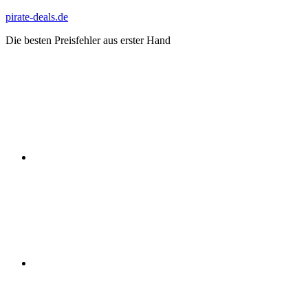
Zum
pirate-deals.de
Inhalt
Die besten Preisfehler aus erster Hand
springen
WhatsApp
Telegram
Discord