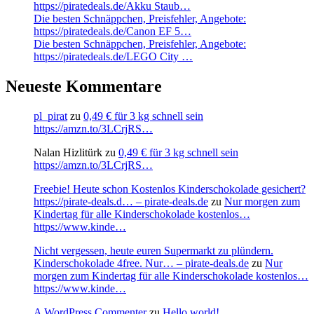
https://piratedeals.de/Akku Staub…
Die besten Schnäppchen, Preisfehler, Angebote:
https://piratedeals.de/Canon EF 5…
Die besten Schnäppchen, Preisfehler, Angebote:
https://piratedeals.de/LEGO City …
Neueste Kommentare
pl_pirat
zu
0,49 € für 3 kg schnell sein
https://amzn.to/3LCrjRS…
Nalan Hizlitürk
zu
0,49 € für 3 kg schnell sein
https://amzn.to/3LCrjRS…
Freebie! Heute schon Kostenlos Kinderschokolade gesichert?
https://pirate-deals.d… – pirate-deals.de
zu
Nur morgen zum
Kindertag für alle Kinderschokolade kostenlos…
https://www.kinde…
Nicht vergessen, heute euren Supermarkt zu plündern.
Kinderschokolade 4free. Nur… – pirate-deals.de
zu
Nur
morgen zum Kindertag für alle Kinderschokolade kostenlos…
https://www.kinde…
A WordPress Commenter
zu
Hello world!