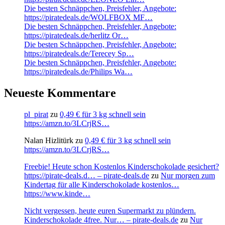
Die besten Schnäppchen, Preisfehler, Angebote:
https://piratedeals.de/WOLFBOX MF…
Die besten Schnäppchen, Preisfehler, Angebote:
https://piratedeals.de/herlitz Or…
Die besten Schnäppchen, Preisfehler, Angebote:
https://piratedeals.de/Terecey Sp…
Die besten Schnäppchen, Preisfehler, Angebote:
https://piratedeals.de/Philips Wa…
Neueste Kommentare
pl_pirat
zu
0,49 € für 3 kg schnell sein
https://amzn.to/3LCrjRS…
Nalan Hizlitürk
zu
0,49 € für 3 kg schnell sein
https://amzn.to/3LCrjRS…
Freebie! Heute schon Kostenlos Kinderschokolade gesichert?
https://pirate-deals.d… – pirate-deals.de
zu
Nur morgen zum
Kindertag für alle Kinderschokolade kostenlos…
https://www.kinde…
Nicht vergessen, heute euren Supermarkt zu plündern.
Kinderschokolade 4free. Nur… – pirate-deals.de
zu
Nur