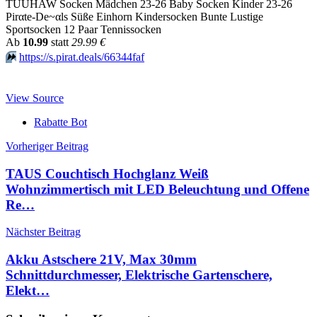
TUUHAW Socken Mädchen 23-26 Baby Socken Kinder 23-26
Pirαtе-Dе~αls Süße Einhorn Kindersocken Bunte Lustige
Sportsocken 12 Paar Tennissocken
Аb
10.99
statt
29.99 €
⏩️
https://s.pirat.deals/66344faf
View Source
Rabatte Bot
Beitragsnavigation
Vorheriger Beitrag
TAUS Couchtisch Hochglanz Weiß
Wohnzimmertisch mit LED Beleuchtung und Offene
Re…
Nächster Beitrag
Akku Astschere 21V, Max 30mm
Schnittdurchmesser, Elektrische Gartenschere,
Elekt…