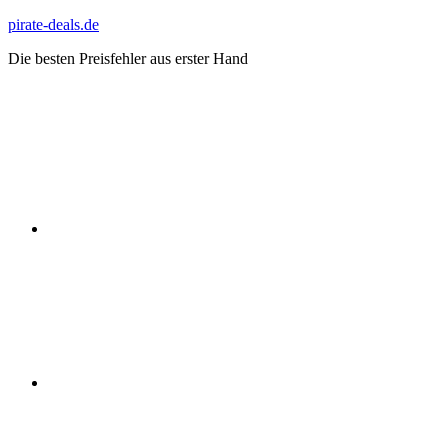
Zum
pirate-deals.de
Inhalt
Die besten Preisfehler aus erster Hand
springen
WhatsApp
Telegram
Discord