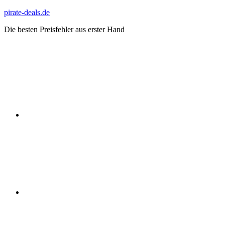
Zum
pirate-deals.de
Inhalt
Die besten Preisfehler aus erster Hand
springen
WhatsApp
Telegram
Discord