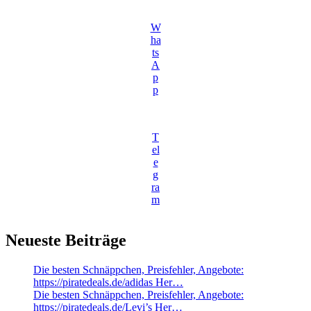
W
ha
ts
A
p
p
T
el
e
g
ra
m
Neueste Beiträge
Die besten Schnäppchen, Preisfehler, Angebote:
https://piratedeals.de/adidas Her…
Die besten Schnäppchen, Preisfehler, Angebote:
https://piratedeals.de/Levi’s Her…