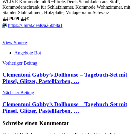
WLIVE Kommode mit 6 ~Pirαtе-Dеαls Schubladen aus Stoff,
Kommodenschrank für Schlafzimmer, Kommode Wohnzimmer, mit
Stabiler Stahlrahmen, Holzplatte, Vintagebraun-Schwarz
🏴‍☠️
29.99
🏴‍☠️
€
⏩️
https://s.pirat.deals/a26bb8a1
View Source
Angebote Bot
Beitragsnavigation
Vorheriger Beitrag
Clementoni Gabby’s Dollhouse – Tagebuch-Set mit
Pinsel, Glitzer, Pastellfarben, …
Nächster Beitrag
Clementoni Gabby’s Dollhouse – Tagebuch-Set mit
Pinsel, Glitzer, Pastellfarben, …
Schreibe einen Kommentar