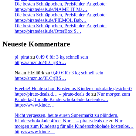
Die besten Schnäppchen, Preisfehler, Angebote:
https://piratedeals.de/NAME IT Mä…
Die besten Schnäppchen, Preisfehler, Angebote:
https://piratedeals.de/FIEMOL Bab…
Die besten Schnäppchen, Preisfehler, Angebote:
https://piratedeals.de/OtterBox S…
Neueste Kommentare
pl_pirat
zu
0,49 € für 3 kg schnell sein
https://amzn.to/3LCrjRS…
Nalan Hizlitürk
zu
0,49 € für 3 kg schnell sein
https://amzn.to/3LCrjRS…
Freebie! Heute schon Kostenlos Kinderschokolade gesichert?
https://pirate-deals.d… – pirate-deals.de
zu
Nur morgen zum
Kindertag für alle Kinderschokolade kostenlos…
https://www.kinde…
Nicht vergessen, heute euren Supermarkt zu plündern.
Kinderschokolade 4free. Nur… – pirate-deals.de
zu
Nur
morgen zum Kindertag für alle Kinderschokolade kostenlos…
https://www.kinde…