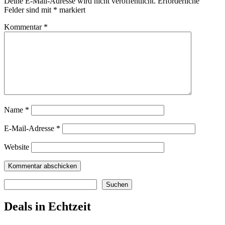
Deine E-Mail-Adresse wird nicht veröffentlicht.
Erforderliche
Felder sind mit
*
markiert
Kommentar
*
Name
*
E-Mail-Adresse
*
Website
Suchen
Suchen
Deals in Echtzeit