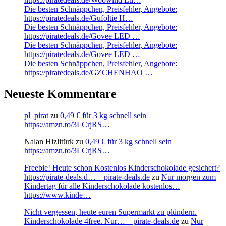
Die besten Schnäppchen, Preisfehler, Angebote:
https://piratedeals.de/Gufoltie H…
Die besten Schnäppchen, Preisfehler, Angebote:
https://piratedeals.de/Govee LED …
Die besten Schnäppchen, Preisfehler, Angebote:
https://piratedeals.de/Govee LED …
Die besten Schnäppchen, Preisfehler, Angebote:
https://piratedeals.de/GZCHENHAO …
Neueste Kommentare
pl_pirat
zu
0,49 € für 3 kg schnell sein
https://amzn.to/3LCrjRS…
Nalan Hizlitürk
zu
0,49 € für 3 kg schnell sein
https://amzn.to/3LCrjRS…
Freebie! Heute schon Kostenlos Kinderschokolade gesichert?
https://pirate-deals.d… – pirate-deals.de
zu
Nur morgen zum
Kindertag für alle Kinderschokolade kostenlos…
https://www.kinde…
Nicht vergessen, heute euren Supermarkt zu plündern.
Kinderschokolade 4free. Nur… – pirate-deals.de
zu
Nur