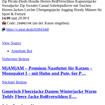
Zip Pir:αtе-Dеαls Hoodie Herren ReißVerschluss Kapuzenjacke
Sweatjacke Zip Sweater Casual Arbeitspullover mit Taschen
Herren-Jacken Leichte Übergangsjacke Jogging Hoody Männer für
Sport & Freizeit
14.99
statt
29.99 €
✂️
Code:
(αn dег Kαssе еingеbеn)
298MGT4K
⏩️
https://s.pirat.deals/028434df
View Source
Angebote Bot
Beitragsnavigation
Vorheriger Beitrag
MjAMjAM – Premium Nassfutter für Katzen –
Monopaket I – mit Huhn und Pute, 6er P…
Nächster Beitrag
Generisch Fleecejacke Damen Winterjacke Warm
Teddy Fleece Jacke Reißverschluss E…