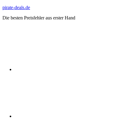
Zum
pirate-deals.de
Inhalt
Die besten Preisfehler aus erster Hand
springen
WhatsApp
Telegram
Discord