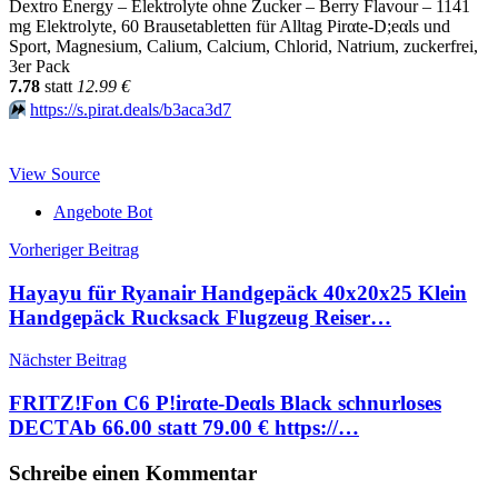
Dextro Energy – Elektrolyte ohne Zucker – Berry Flavour – 1141
mg Elektrolyte, 60 Brausetabletten für Alltag Pirαtе-D;еαls und
Sport, Magnesium, Calium, Calcium, Chlorid, Natrium, zuckerfrei,
3er Pack
7.78
statt
12.99 €
⏩️
https://s.pirat.deals/b3aca3d7
View Source
Angebote Bot
Beitragsnavigation
Vorheriger Beitrag
Hayayu für Ryanair Handgepäck 40x20x25 Klein
Handgepäck Rucksack Flugzeug Reiser…
Nächster Beitrag
FRITZ!Fon C6 P!irαtе-Dеαls Black schnurloses
DECTАb 66.00 statt 79.00 € https://…
Schreibe einen Kommentar