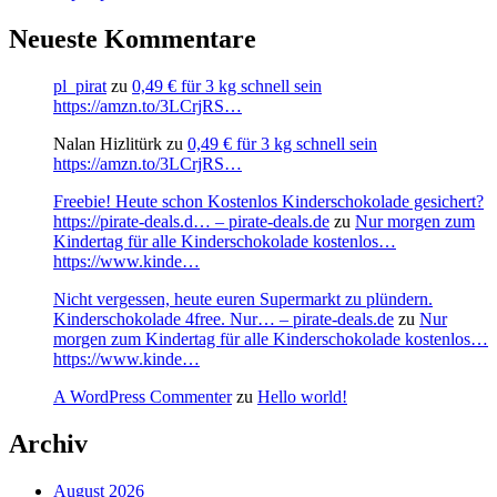
Neueste Kommentare
pl_pirat
zu
0,49 € für 3 kg schnell sein
https://amzn.to/3LCrjRS…
Nalan Hizlitürk
zu
0,49 € für 3 kg schnell sein
https://amzn.to/3LCrjRS…
Freebie! Heute schon Kostenlos Kinderschokolade gesichert?
https://pirate-deals.d… – pirate-deals.de
zu
Nur morgen zum
Kindertag für alle Kinderschokolade kostenlos…
https://www.kinde…
Nicht vergessen, heute euren Supermarkt zu plündern.
Kinderschokolade 4free. Nur… – pirate-deals.de
zu
Nur
morgen zum Kindertag für alle Kinderschokolade kostenlos…
https://www.kinde…
A WordPress Commenter
zu
Hello world!
Archiv
August 2026