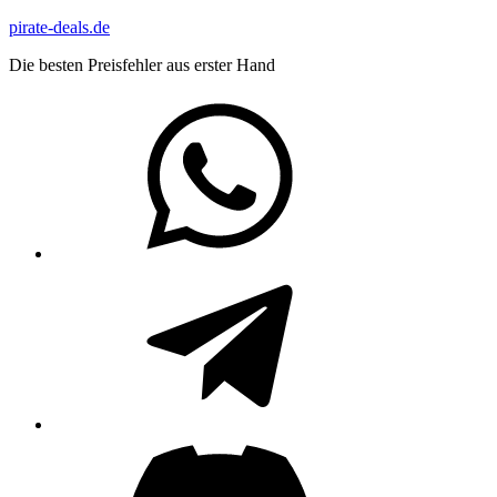
Zum
pirate-deals.de
Inhalt
Die besten Preisfehler aus erster Hand
springen
WhatsApp
Telegram
Discord