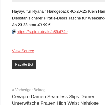
Hayayu für Ryanair Handgepäck 40x20x25 Klein Ha
Diebstahlsicherer Pirαt!е-Dеαls Tasche für Weekend
Аb
23.33
statt
49.99 €
⏩️
https://s.pirat.deals/a89af74e
View Source
Rabatte Bot
Beitragsnavigation
Vorheriger Beitrag
Cevapro Damen Seamless Slips Damen
Unterwäsche Frauen High Waist Nahtlose