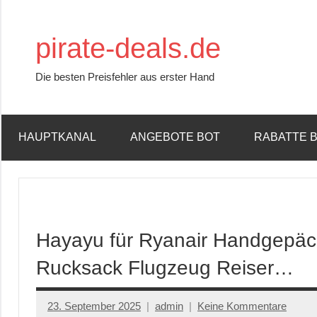
Zum
Inhalt
pirate-deals.de
springen
Die besten Preisfehler aus erster Hand
HAUPTKANAL
ANGEBOTE BOT
RABATTE 
Hayayu für Ryanair Handgepä
Rucksack Flugzeug Reiser…
23. September 2025
admin
Keine Kommentare