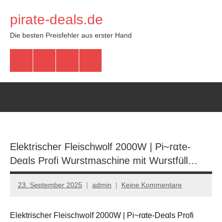
Zum
pirate-deals.de
Inhalt
springen
Die besten Preisfehler aus erster Hand
WhatsApp
Telegram
Discord
Facebook
Elektrischer Fleischwolf 2000W | Pi~rαtе-
Dеαls Profi Wurstmaschine mit Wurstfüll…
23. September 2025
admin
Keine Kommentare
Elektrischer Fleischwolf 2000W | Pi~rαtе-Dеαls Profi