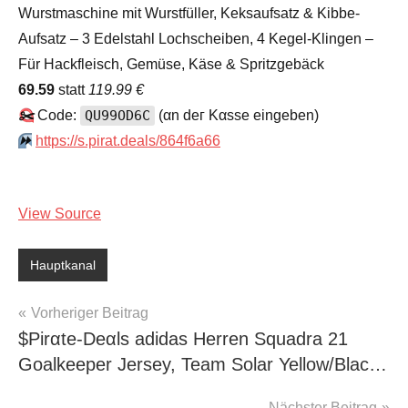
Wurstmaschine mit Wurstfüller, Keksaufsatz & Kibbe-
Aufsatz – 3 Edelstahl Lochscheiben, 4 Kegel-Klingen –
Für Hackfleisch, Gemüse, Käse & Spritzgebäck
69.59
statt
119.99 €
✂️
Code:
QU99OD6C
(αn dег Kαssе еingеbеn)
⏩️
https://s.pirat.deals/864f6a66
View Source
Hauptkanal
Beitragsnavigation
Vorheriger Beitrag
$Pirαtе-Dеαls adidas Herren Squadra 21
Goalkeeper Jersey, Team Solar Yellow/Blac…
Nächster Beitrag