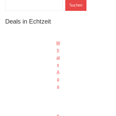
Suchen
Suchen
Deals in Echtzeit
W
h
at
s
A
p
p