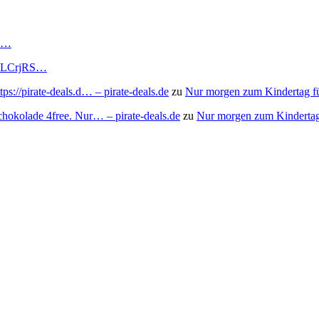
RS…
to/3LCrjRS…
s://pirate-deals.d… – pirate-deals.de
zu
Nur morgen zum Kindertag f
chokolade 4free. Nur… – pirate-deals.de
zu
Nur morgen zum Kindertag