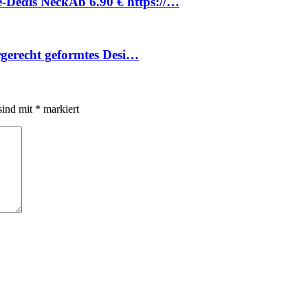
Dеαls NeckАb 6.90 € https://…
ergerecht geformtes Desi…
sind mit
*
markiert