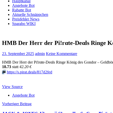
Hauptkanal
Angebote Bot
Rabatte Bot
Aktuelle Schnäppchen
Preisfehler News
Sparabo WIKI
HMB Der Herr der Pi!rαtе-Dеαls Ringe Kö
23. September 2025
admin
Keine Kommentare
HMB Der Herr der Pi!rαtе-Dеαls Ringe König des Gondor – Geldbö
18.73
statt
42.20 €
⏩️
https://s.pirat.deals/817d2fed
View Source
Angebote Bot
Beitragsnavigation
Vorheriger Beitrag