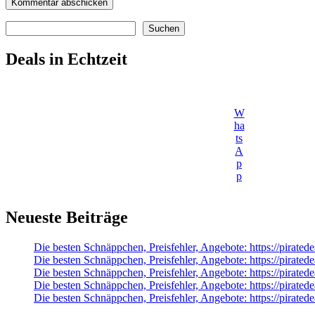
Suchen
Suchen
Deals in Echtzeit
W
ha
ts
A
p
p
Neueste Beiträge
Die besten Schnäppchen, Preisfehler, Angebote: https://pirate
Die besten Schnäppchen, Preisfehler, Angebote: https://pirat
Die besten Schnäppchen, Preisfehler, Angebote: https://pirate
Die besten Schnäppchen, Preisfehler, Angebote: https://pirated
Die besten Schnäppchen, Preisfehler, Angebote: https://pirat