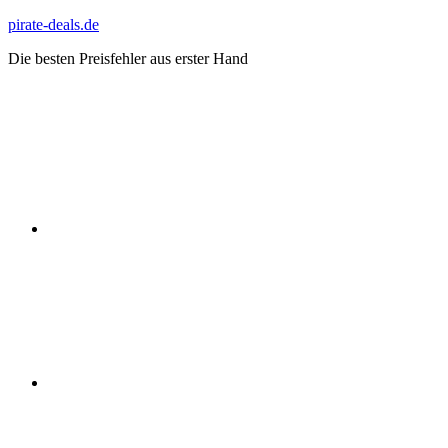
Zum
pirate-deals.de
Inhalt
Die besten Preisfehler aus erster Hand
springen
WhatsApp
Telegram
Discord