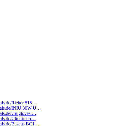
deals.de/Rieker 515…
edeals.de/INIU 30W U…
deals.de/Unigloves …
eals.de/Ultenic Po…
edeals.de/Baseus BC1…