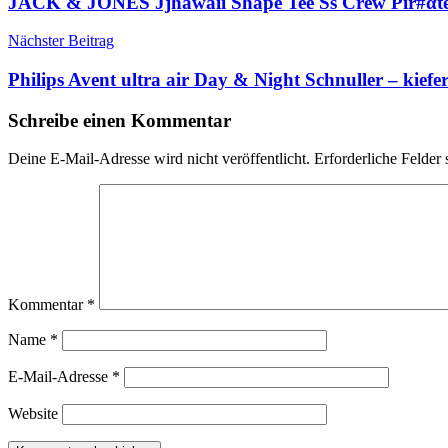
JACK & JONES Jjhawaii Shape Tee Ss Crew Pir#αtе-
Nächster Beitrag
Philips Avent ultra air Day & Night Schnuller – kief
Schreibe einen Kommentar
Deine E-Mail-Adresse wird nicht veröffentlicht.
Erforderliche Felder 
Kommentar
*
Name
*
E-Mail-Adresse
*
Website