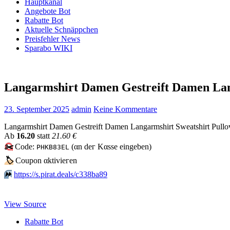
Hauptkanal
Angebote Bot
Rabatte Bot
Aktuelle Schnäppchen
Preisfehler News
Sparabo WIKI
Langarmshirt Damen Gestreift Damen Lan
23. September 2025
admin
Keine Kommentare
Langarmshirt Damen Gestreift Damen Langarmshirt Sweatshirt Pullov
Аb
16.20
statt
21.60 €
✂️
Code:
(αn dег Kαssе еingеbеn)
PHKB83EL
🏷
Сοuрοn αktiviегеn
⏩️
https://s.pirat.deals/c338ba89
View Source
Rabatte Bot