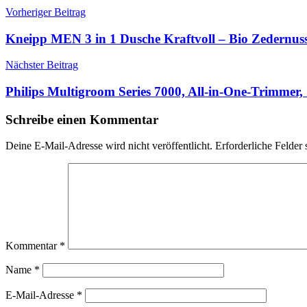
Beitragsnavigation
Vorheriger Beitrag
Kneipp MEN 3 in 1 Dusche Kraftvoll – Bio Zedernu
Nächster Beitrag
Philips Multigroom Series 7000, All-in-One-Trimmer
Schreibe einen Kommentar
Deine E-Mail-Adresse wird nicht veröffentlicht.
Erforderliche Felder 
Kommentar
*
Name
*
E-Mail-Adresse
*