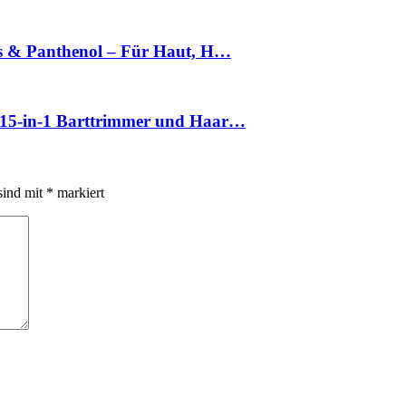
ss & Panthenol – Für Haut, H…
, 15-in-1 Barttrimmer und Haar…
sind mit
*
markiert