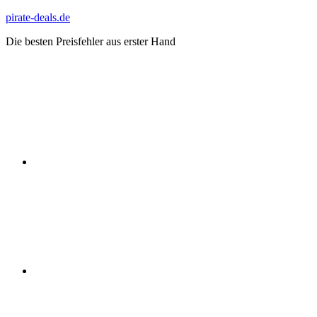
Zum
pirate-deals.de
Inhalt
Die besten Preisfehler aus erster Hand
springen
WhatsApp
Telegram
Discord