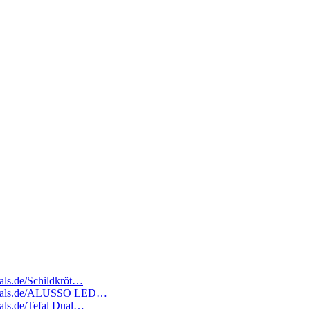
eals.de/Schildkröt…
atedeals.de/ALUSSO LED…
eals.de/Tefal Dual…