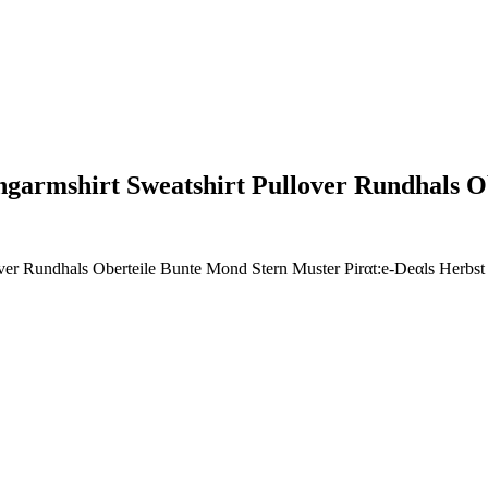
garmshirt Sweatshirt Pullover Rundhals
er Rundhals Oberteile Bunte Mond Stern Muster Pirαt:е-Dеαls Herbst