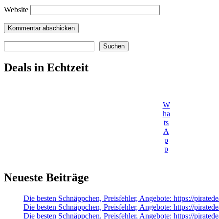
Website
Suchen
Suchen
Deals in Echtzeit
W
ha
ts
A
p
p
Neueste Beiträge
Die besten Schnäppchen, Preisfehler, Angebote: https://pirated
Die besten Schnäppchen, Preisfehler, Angebote: https://pir
Die besten Schnäppchen, Preisfehler, Angebote: https://pirated