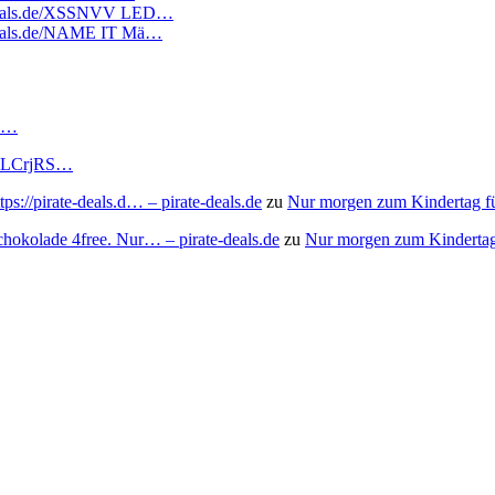
atedeals.de/XSSNVV LED…
tedeals.de/NAME IT Mä…
RS…
to/3LCrjRS…
s://pirate-deals.d… – pirate-deals.de
zu
Nur morgen zum Kindertag f
chokolade 4free. Nur… – pirate-deals.de
zu
Nur morgen zum Kindertag