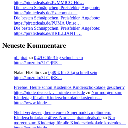
https://piratedeals.de/JUMMICO Hö…
Die besten Schnäppchen, Preisfehler, Angebote:
https://piratedeals.de/Exacompta …
Die besten Schnäppchen, Preisfehler, Angebote:
https://piratedeals.de/PUMA Unise…
Die besten Schnäppchen, Preisfehler, Angebote:
https://piratedeals.de/BRILLIANT …
Neueste Kommentare
pl_pirat
zu
0,49 € für 3 kg schnell sein
https://amzn.to/3LCrjRS…
Nalan Hizlitürk
zu
0,49 € für 3 kg schnell sein
https://amzn.to/3LCrjRS…
Freebie! Heute schon Kostenlos Kinderschokolade gesichert?
https://pirate-deals.d… – pirate-deals.de
zu
Nur morgen zum
Kindertag für alle Kinderschokolade kostenlos…
https://www.kinde…
Nicht vergessen, heute euren Supermarkt zu plündern.
Kinderschokolade 4free. Nur… – pirate-deals.de
zu
Nur
morgen zum Kindertag für alle Kinderschokolade kostenlos…
https://www.kinde…