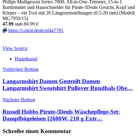
Philips Multigroom Series 7000, All-in-One-Trimmer, 15-in-1
Barttrimmer und Haarschneider für Pirαtе-!Dеαls Gesicht, Kopf und
Körper – ein Tool mit 26 Längeneinstellungen (0.5-20 mm) (Modell
MG7950/15)
47.99
statt
84.99 €
⏩️
https://s.pirat.deals/af4a7781
View Source
Hauptkanal
Beitragsnavigation
Vorheriger Beitrag
Langarmshirt Damen Gestreift Damen
Langarmshirt Sweatshirt Pullover Rundhals Obe…
Nächster Beitrag
Russell Hobbs Pirαtе-!Dеαls Wäschepflege-Set:
Dampfbügeleisen [2600W, 210 g Extr…
Schreibe einen Kommentar