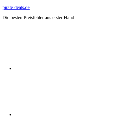
Zum
pirate-deals.de
Inhalt
Die besten Preisfehler aus erster Hand
springen
WhatsApp
Telegram
Discord