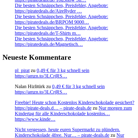
Die besten Schnäppchen, Preisfehler, Angebote:
https://piratedeals.de/AireRyder …
Die besten Schnäppchen, Preisfehler, Angebote:
https://piratedeals.de/BRPOM 9000…
Die besten Schnäppchen, Preisfehler, Angebote:
https://piratedeals.de/T-Shirts m…
Die besten Schnäppchen, Preisfehler, Angebote:
https://piratedeals.de/Magnetisch…
Neueste Kommentare
pl_pirat
zu
0,49 € für 3 kg schnell sein
https://amzn.to/3LCrjRS…
Nalan Hizlitürk
zu
0,49 € für 3 kg schnell sein
https://amzn.to/3LCrjRS…
Freebie! Heute schon Kostenlos Kinderschokolade gesichert?
https://pirate-deals.d… – pirate-deals.de
zu
Nur morgen zum
Kindertag für alle Kinderschokolade kostenlos…
https://www.kinde…
Nicht vergessen, heute euren Supermarkt zu plündern.
Kinderschokolade 4free. Nur… – pirate-deals.de
zu
Nur