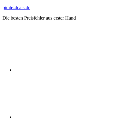
Zum
pirate-deals.de
Inhalt
Die besten Preisfehler aus erster Hand
springen
WhatsApp
Telegram
Discord