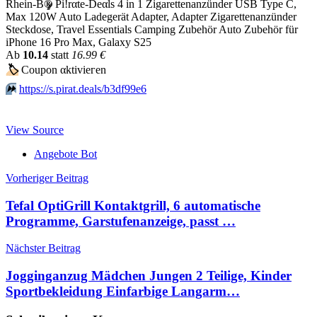
Rhein-B
®
Pi!rαtе-Dеαls 4 in 1 Zigarettenanzünder USB Type C,
Max 120W Auto Ladegerät Adapter, Adapter Zigarettenanzünder
Steckdose, Travel Essentials Camping Zubehör Auto Zubehör für
iPhone 16 Pro Max, Galaxy S25
Аb
10.14
statt
16.99 €
🏷
Сοuрοn αktiviегеn
⏩️
https://s.pirat.deals/b3df99e6
View Source
Angebote Bot
Beitragsnavigation
Vorheriger Beitrag
Tefal OptiGrill Kontaktgrill, 6 automatische
Programme, Garstufenanzeige, passt …
Nächster Beitrag
Jogginganzug Mädchen Jungen 2 Teilige, Kinder
Sportbekleidung Einfarbige Langarm…