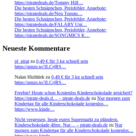
https://piratedeals.de/Tommy Hilf…
Die besten Schnäppchen, Preisfehler, Angebote:
https://piratedeals.de/Neu Toputu…
Die besten Schnäppchen, Preisfehler, Angebote:
https://piratedeals.de/FALARY Unt…
Die besten Schnäppchen, Preisfehler, Angebote:
https://piratedeals.de/SONGMICS K…
Neueste Kommentare
pl_pirat
zu
0,49 € für 3 kg schnell sein
https://amzn.to/3LCrjRS…
Nalan Hizlitürk
zu
0,49 € für 3 kg schnell sein
https://amzn.to/3LCrjRS…
Freebie! Heute schon Kostenlos Kinderschokolade gesichert?
https://pirate-deals.d… – pirate-deals.de
zu
Nur morgen zum
Kindertag für alle Kinderschokolade kostenlos…
https://www.kinde…
Nicht vergessen, heute euren Supermarkt zu plündern.
Kinderschokolade 4free. Nur… – pirate-deals.de
zu
Nur
morgen zum Kindertag für alle Kinderschokolade kostenlos…
https://www.kinde…