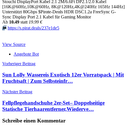
Stouchi DisplayPort Kabel 2.1 2M/6.6Ft DP2.1/2.0 Kabel
[16K@60Hz,10K@60Hz, 8K@120Hz,4K@240Hz 165Hz 144Hz]
Unterstützt 80Gbps $Pirαtе-Dеαls HDR DSC1.2a FreeSync G-
Sync Display Port 2.1 Kabel für Gaming Monitor
Аb
10.49
statt
19.99 €
⏩️
https://s.pirat.deals/237e1de5
View Source
Angebote Bot
Beitragsnavigation
Vorheriger Beitrag
Sun Lolly Wassereis Exotisch 12er Vorratspack | Mit
Fruchtsaft | Zum Selbsteinfr…
Nächster Beitrag
Fellpflegehandschuhe 2er-Set– Doppelseitige
Statische Tierhaarentferner,Wiederve…
Schreibe einen Kommentar