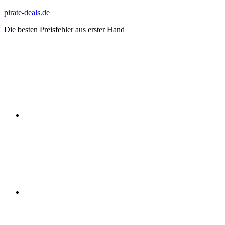
Zum
pirate-deals.de
Inhalt
Die besten Preisfehler aus erster Hand
springen
WhatsApp
Telegram
Discord