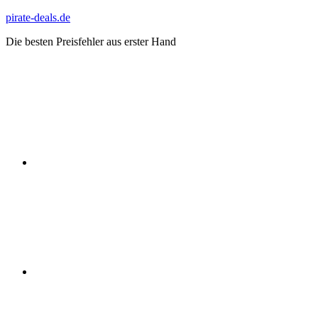
Zum
pirate-deals.de
Inhalt
Die besten Preisfehler aus erster Hand
springen
WhatsApp
Telegram
Discord