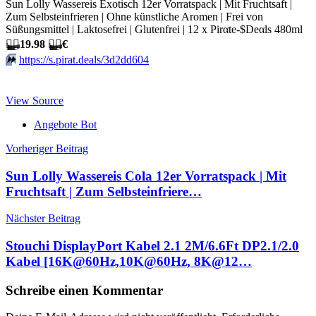
Sun Lolly Wassereis Exotisch 12er Vorratspack | Mit Fruchtsaft |
Zum Selbsteinfrieren | Ohne künstliche Aromen | Frei von
Süßungsmittel | Laktosefrei | Glutenfrei | 12 x Pirαtе-$Dеαls 480ml
🏴‍☠️
19.98
🏴‍☠️
€
⏩️
https://s.pirat.deals/3d2dd604
View Source
Angebote Bot
Beitragsnavigation
Vorheriger Beitrag
Sun Lolly Wassereis Cola 12er Vorratspack | Mit
Fruchtsaft | Zum Selbsteinfriere…
Nächster Beitrag
Stouchi DisplayPort Kabel 2.1 2M/6.6Ft DP2.1/2.0
Kabel [16K@60Hz,10K@60Hz, 8K@12…
Schreibe einen Kommentar