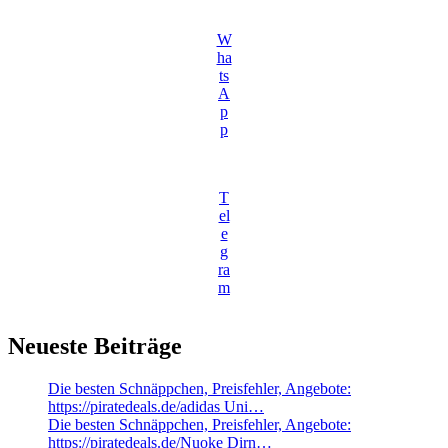
W
ha
ts
A
p
p
T
el
e
g
ra
m
Neueste Beiträge
Die besten Schnäppchen, Preisfehler, Angebote:
https://piratedeals.de/adidas Uni…
Die besten Schnäppchen, Preisfehler, Angebote:
https://piratedeals.de/Nuoke Dirn…