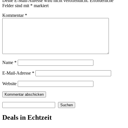
Deine E-Mail-Adresse wird nicht veröffentlicht.
Erforderliche
Felder sind mit
*
markiert
Kommentar
*
Name
*
E-Mail-Adresse
*
Website
Suchen
Suchen
Deals in Echtzeit