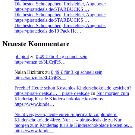
Die besten Schnäppchen, Preisfehler, Angebote:
https://piratedeals.de/STARBUCKS …
Die besten Schnäppchen, Preisfehler, Angebote:
https://piratedeals.de/STARBUCKS …
Die besten Schnäppchen, Preisfehler, Angebote:
https://piratedeals.de/10 Pack He…
Neueste Kommentare
pl_pirat
zu
0,49 € für 3 kg schnell sein
https://amzn.to/3LCrjRS…
Nalan Hizlitürk
zu
0,49 € für 3 kg schnell sein
https://amzn.to/3LCrjRS…
Freebie! Heute schon Kostenlos Kinderschokolade gesichert?
https://pirate-deals.d… – pirate-deals.de
zu
Nur morgen zum
Kindertag für alle Kinderschokolade kostenlos…
https://www.kinde…
Nicht vergessen, heute euren Supermarkt zu plündern.
Kinderschokolade 4free. Nur… – pirate-deals.de
zu
Nur
morgen zum Kindertag für alle Kinderschokolade kostenlos…
https://www.kinde…