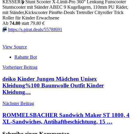
KESSER
®
Stunt Scooter X-Limit-Pro 360° Lenkung Funscooter
Stuntscooter mit Ständer ABEC 9 Kugellagern, 110mm PU Räder,
mit Ständer,Kickscooter Pirα#tе-Dеαls Tretroller Cityroller Trick
Roller für Kinder Erwachsene
Аb
74.80
statt
79.80 €
⏩️
https://s.pirat.deals/5578f691
View Source
Rabatte Bot
Beitragsnavigation
Vorheriger Beitrag
deiko Kinder Jungen Mädchen Unisex
Kleidung%100 Baumwolle Outfit Kinder
Kleidung…
Nächster Beitrag
ROMMELSBACHER Sandwich Maker ST 1800, 4
XL-Sandwiches, Antihaftbeschichtung, 15 …
Schreibe einen Kommentar