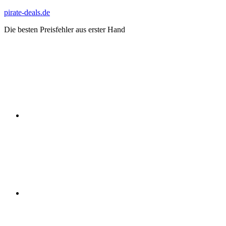
Zum
pirate-deals.de
Inhalt
Die besten Preisfehler aus erster Hand
springen
WhatsApp
Telegram
Discord