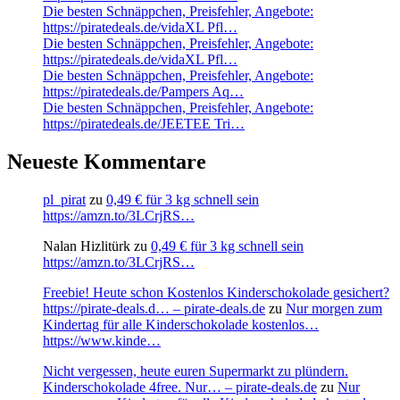
Die besten Schnäppchen, Preisfehler, Angebote:
https://piratedeals.de/vidaXL Pfl…
Die besten Schnäppchen, Preisfehler, Angebote:
https://piratedeals.de/vidaXL Pfl…
Die besten Schnäppchen, Preisfehler, Angebote:
https://piratedeals.de/Pampers Aq…
Die besten Schnäppchen, Preisfehler, Angebote:
https://piratedeals.de/JEETEE Tri…
Neueste Kommentare
pl_pirat
zu
0,49 € für 3 kg schnell sein
https://amzn.to/3LCrjRS…
Nalan Hizlitürk
zu
0,49 € für 3 kg schnell sein
https://amzn.to/3LCrjRS…
Freebie! Heute schon Kostenlos Kinderschokolade gesichert?
https://pirate-deals.d… – pirate-deals.de
zu
Nur morgen zum
Kindertag für alle Kinderschokolade kostenlos…
https://www.kinde…
Nicht vergessen, heute euren Supermarkt zu plündern.
Kinderschokolade 4free. Nur… – pirate-deals.de
zu
Nur