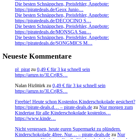
Die besten Schnäppchen, Preisfehler, Angebote:
https://piratedeals.de/Geox Junio…
Die besten Schnäppchen, Preisfehler, Angebote:
https://piratedeals.de/DECOCINO S…
Die besten Schnäppchen, Preisfehler, Angebote:
https://piratedeals.de/MONSGA Sau…
Die besten Schnäppchen, Preisfehler, Angebote:
https://piratedeals.de/SONGMICS M…
Neueste Kommentare
pl_pirat
zu
0,49 € für 3 kg schnell sein
https://amzn.to/3LCrjRS…
Nalan Hizlitürk
zu
0,49 € für 3 kg schnell sein
https://amzn.to/3LCrjRS…
Freebie! Heute schon Kostenlos Kinderschokolade gesichert?
https://pirate-deals.d… – pirate-deals.de
zu
Nur morgen zum
Kindertag für alle Kinderschokolade kostenlos…
https://www.kinde…
Nicht vergessen, heute euren Supermarkt zu plündern.
Kinderschokolade 4free. Nur… – pirate-deals.de
zu
Nur