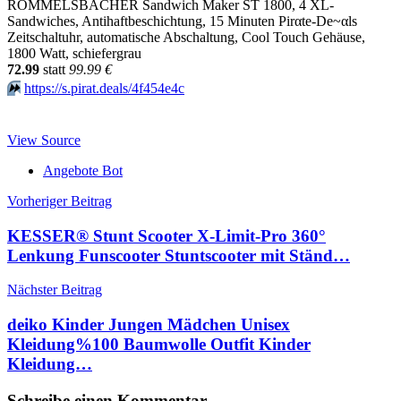
ROMMELSBACHER Sandwich Maker ST 1800, 4 XL-
Sandwiches, Antihaftbeschichtung, 15 Minuten Pirαtе-Dе~αls
Zeitschaltuhr, automatische Abschaltung, Cool Touch Gehäuse,
1800 Watt, schiefergrau
72.99
statt
99.99 €
⏩️
https://s.pirat.deals/4f454e4c
View Source
Angebote Bot
Beitragsnavigation
Vorheriger Beitrag
KESSER® Stunt Scooter X-Limit-Pro 360°
Lenkung Funscooter Stuntscooter mit Ständ…
Nächster Beitrag
deiko Kinder Jungen Mädchen Unisex
Kleidung%100 Baumwolle Outfit Kinder
Kleidung…
Schreibe einen Kommentar