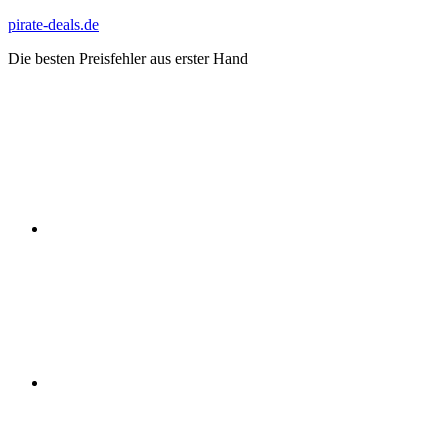
Zum
pirate-deals.de
Inhalt
Die besten Preisfehler aus erster Hand
springen
WhatsApp
Telegram
Discord