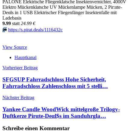
PALONE Elektrische Fliegenklatsche Insektenvernichter, 4000V
Elektro Mückenklatsche UV Mückenlampe Mücken, 2 Pir:αtе-
Dеαls in 1 USB Elektrischer Fliegenfänger Insektenfalle mit
Ladebasis
9.99
statt
24.99 €
⏩️
https://s.pirat.deals/1116432c
View Source
Hauptkanal
Beitragsnavigation
Vorheriger Beitrag
SFGSUP Fahrradschloss Hohe Sicherheit,
Fahrradschloss Zahlenschloss mit 5 stelli…
Nächster Beitrag
Yankee Candle WoodWick mittelgroße Trilogy-
Duftkerze Pirαtе-Dеαl$s im Sanduhrgla…
Schreibe einen Kommentar