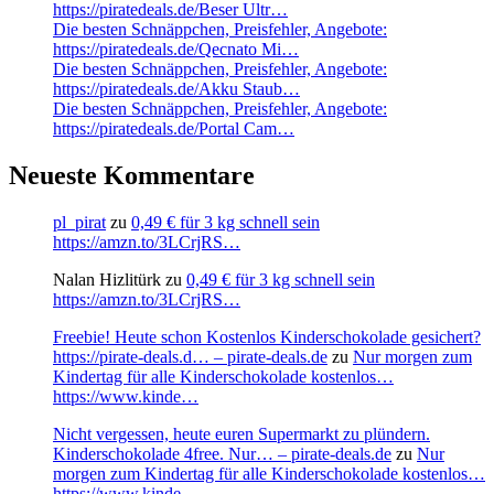
https://piratedeals.de/Beser Ultr…
Die besten Schnäppchen, Preisfehler, Angebote:
https://piratedeals.de/Qecnato Mi…
Die besten Schnäppchen, Preisfehler, Angebote:
https://piratedeals.de/Akku Staub…
Die besten Schnäppchen, Preisfehler, Angebote:
https://piratedeals.de/Portal Cam…
Neueste Kommentare
pl_pirat
zu
0,49 € für 3 kg schnell sein
https://amzn.to/3LCrjRS…
Nalan Hizlitürk
zu
0,49 € für 3 kg schnell sein
https://amzn.to/3LCrjRS…
Freebie! Heute schon Kostenlos Kinderschokolade gesichert?
https://pirate-deals.d… – pirate-deals.de
zu
Nur morgen zum
Kindertag für alle Kinderschokolade kostenlos…
https://www.kinde…
Nicht vergessen, heute euren Supermarkt zu plündern.
Kinderschokolade 4free. Nur… – pirate-deals.de
zu
Nur
morgen zum Kindertag für alle Kinderschokolade kostenlos…
https://www.kinde…