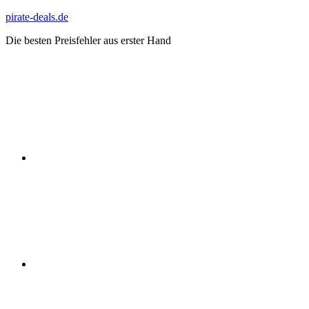
Zum
pirate-deals.de
Inhalt
Die besten Preisfehler aus erster Hand
springen
WhatsApp
Telegram
Discord