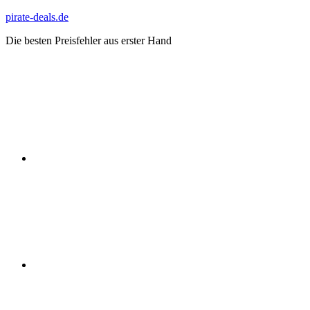
Zum
pirate-deals.de
Inhalt
Die besten Preisfehler aus erster Hand
springen
WhatsApp
Telegram
Discord