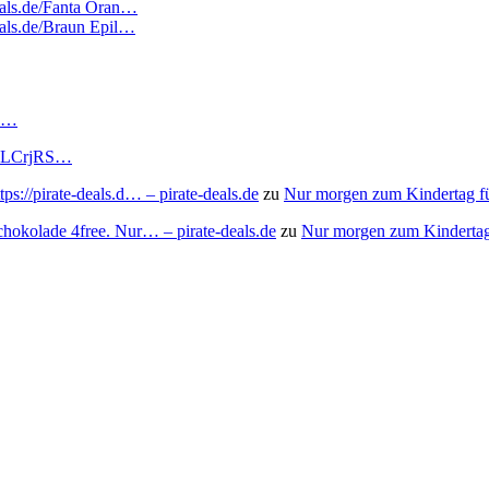
deals.de/Fanta Oran…
deals.de/Braun Epil…
RS…
to/3LCrjRS…
s://pirate-deals.d… – pirate-deals.de
zu
Nur morgen zum Kindertag f
chokolade 4free. Nur… – pirate-deals.de
zu
Nur morgen zum Kindertag