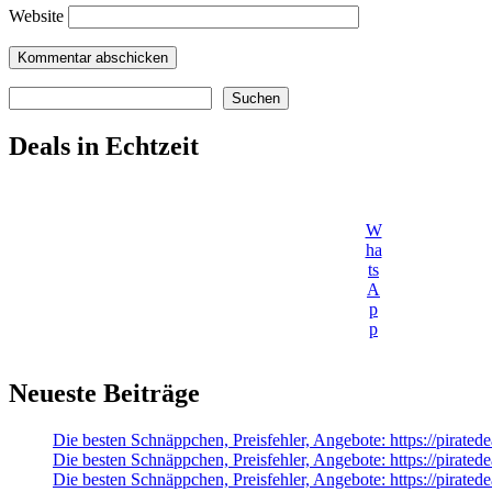
Website
Suchen
Suchen
Deals in Echtzeit
W
ha
ts
A
p
p
Neueste Beiträge
Die besten Schnäppchen, Preisfehler, Angebote: https://pirat
Die besten Schnäppchen, Preisfehler, Angebote: https://pirate
Die besten Schnäppchen, Preisfehler, Angebote: https://pirat