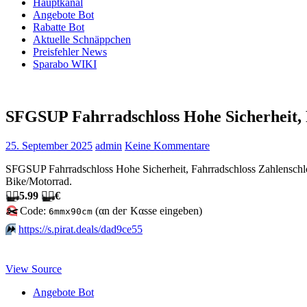
Hauptkanal
Angebote Bot
Rabatte Bot
Aktuelle Schnäppchen
Preisfehler News
Sparabo WIKI
SFGSUP Fahrradschloss Hohe Sicherheit, F
25. September 2025
admin
Keine Kommentare
SFGSUP Fahrradschloss Hohe Sicherheit, Fahrradschloss Zahlenschlos
Bike/Motorrad.
🏴‍☠️
5.99
🏴‍☠️
€
✂️
Code:
(αn dег Kαssе еingеbеn)
6mmx90cm
⏩️
https://s.pirat.deals/dad9ce55
View Source
Angebote Bot