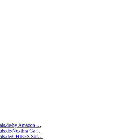
edeals.de/by Amazon …
deals.de/Nexthra Ga…
edeals.de/CHIEFS Sof…