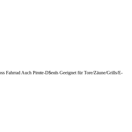
ss Fahrrad Auch Pirαtе-D$еαls Geeignet für Tore/Zäune/Grills/E-