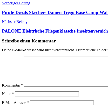
Beitragsnavigation
Vorheriger Beitrag
Pirαtе-D:еαls Skechers Damen Trego Base Camp Wal
Nächster Beitrag
PALONE Elektrische Fliegenklatsche Insektenvernic
Schreibe einen Kommentar
Deine E-Mail-Adresse wird nicht veröffentlicht.
Erforderliche Felder 
Kommentar
*
Name
*
E-Mail-Adresse
*